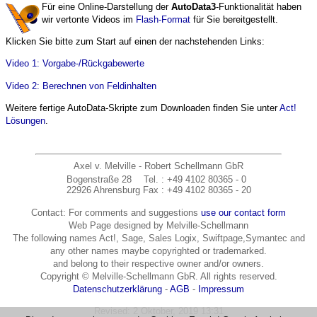
Für eine Online-Darstellung der
AutoData3
-Funktionalität haben
wir vertonte Videos im
Flash-Format
für Sie bereitgestellt.
Klicken Sie bitte zum Start auf einen der nachstehenden Links:
Video 1: Vorgabe-/Rückgabewerte
Video 2: Berechnen von Feldinhalten
Weitere fertige AutoData-Skripte zum Downloaden finden Sie unter
Act!
Lösungen
.
Axel v. Melville - Robert Schellmann GbR
Bogenstraße 28
Tel.
: +49 4102 80365 - 0
22926 Ahrensburg
Fax
: +49 4102 80365 - 20
Contact: For comments and suggestions
use our contact form
Web Page designed by Melville-Schellmann
The following names Act!, Sage, Sales Logix, Swiftpage,Symantec and
any other names maybe copyrighted or trademarked.
and belong to their respective owner and/or owners.
Copyright © Melville-Schellmann GbR. All rights reserved.
Datenschutzerklärung
-
AGB
-
Impressum
Revised:
2 Oktober, 2019 13:31