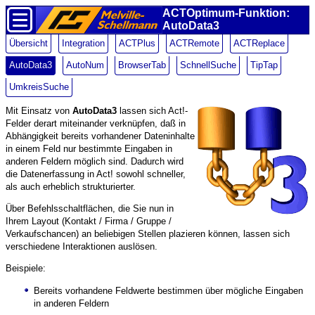
ACTOptimum-Funktion:
AutoData3
Übersicht
Integration
ACTPlus
ACTRemote
ACTReplace
AutoData3
AutoNum
BrowserTab
SchnellSuche
TipTap
UmkreisSuche
Mit Einsatz von
AutoData3
lassen sich Act!-
Felder derart miteinander verknüpfen, daß in
Abhängigkeit bereits vorhandener Dateninhalte
in einem Feld nur bestimmte Eingaben in
anderen Feldern möglich sind. Dadurch wird
die Datenerfassung in Act! sowohl schneller,
als auch erheblich strukturierter.
Über Befehlsschaltflächen, die Sie nun in
Ihrem Layout (Kontakt / Firma / Gruppe /
Verkaufschancen) an beliebigen Stellen plazieren können, lassen sich
verschiedene Interaktionen auslösen.
Beispiele:
Bereits vorhandene Feldwerte bestimmen über mögliche Eingaben
in anderen Feldern