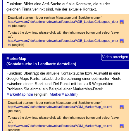
Funktion:
Bildet eine Act!-Suche auf alle Kontakte, die zu der
gleichen Firma verlinkt sind, wie der aktuelle Kontakt.
Download starten mit der rechten Maustaste und 'Speichern unter':
http://www.act7.de/actforum/download/autodata/ADB_LookupColleagues_de.x
ml
(deutsch)
To start the download please click with the right mouse button und select 'save
as':
http://www.act7.de/actforum/download/autodata/ADB_LookupColleagues_en.x
ml
(english)
Video anzeigen
MarkerMap
(Kontakt­suche in Land­karte darstellen)
Funktion: Überträgt die aktuelle Kontaktsuche bzw. Auswahl in eine
Google-Maps Karte. Erlaubt die Berechnung einer optimierten Route
zwischen einem Start- und Ziel-Punkt mit bis zu 8 Wegpunkten.
Probieren Sie einmal ein Beispiel einer MarkerMap-Datei:
MarkerMap.htm
(english:
MarkerMap.htm
)
Download starten mit der rechten Maustaste und 'Speichern unter':
http://www.act7.de/actforum/download/autodata/ADM_MarkerMap_de.xml
(deutsch)
To start the download please click with the right mouse button und select 'save
as':
http://www.act7.de/actforum/download/autodata/ADM_MarkerMap_en.xml
(english)