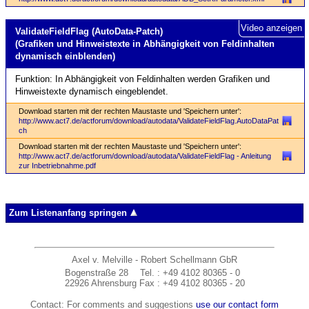
Video anzeigen
ValidateFieldFlag (AutoData-Patch)
(Grafiken und Hinweistexte in Abhängigkeit von Feldinhalten
dynamisch einblenden)
Funktion: In Abhängigkeit von Feldinhalten werden Grafiken und
Hinweistexte dynamisch eingeblendet.
Download starten mit der rechten Maustaste und 'Speichern unter':
http://www.act7.de/actforum/download/autodata/ValidateFieldFlag.AutoDataPat
ch
Download starten mit der rechten Maustaste und 'Speichern unter':
http://www.act7.de/actforum/download/autodata/ValidateFieldFlag - Anleitung
zur Inbetriebnahme.pdf
Zum Listenanfang springen
Axel v. Melville - Robert Schellmann GbR
Bogenstraße 28
Tel.
: +49 4102 80365 - 0
22926 Ahrensburg
Fax
: +49 4102 80365 - 20
Contact: For comments and suggestions
use our contact form