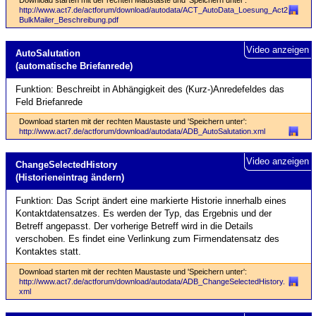
http://www.act7.de/actforum/download/autodata/ACT_AutoData_Loesung_Act2
BulkMailer_Beschreibung.pdf
Video anzeigen
Auto­Salutation
(automatische Briefanrede)
Funktion: Beschreibt in Abhängigkeit des (Kurz-)Anredefeldes das
Feld Briefanrede
Download starten mit der rechten Maustaste und 'Speichern unter':
http://www.act7.de/actforum/download/autodata/ADB_AutoSalutation.xml
Video anzeigen
Change­Selected­History
(Historien­eintrag ändern)
Funktion: Das Script ändert eine markierte Historie innerhalb eines
Kontaktdatensatzes. Es werden der Typ, das Ergebnis und der
Betreff angepasst. Der vorherige Betreff wird in die Details
verschoben. Es findet eine Verlinkung zum Firmendatensatz des
Kontaktes statt.
Download starten mit der rechten Maustaste und 'Speichern unter':
http://www.act7.de/actforum/download/autodata/ADB_ChangeSelectedHistory.
xml