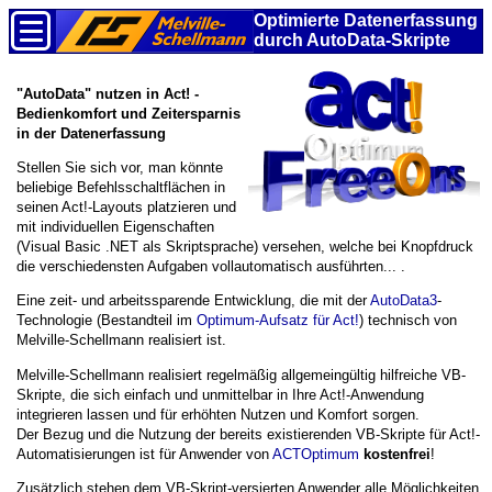
Optimierte Daten­erfassung
durch AutoData-Skripte
"AutoData" nutzen in Act! -
Bedienkomfort und Zeitersparnis
in der Datenerfassung
Stellen Sie sich vor, man könnte
beliebige Befehlsschaltflächen in
seinen Act!-Layouts platzieren und
mit individuellen Eigenschaften
(Visual Basic .NET als Skriptsprache) versehen, welche bei Knopfdruck
die verschiedensten Aufgaben vollautomatisch ausführten... .
Eine zeit- und arbeitssparende Entwicklung, die mit der
AutoData3
-
Technologie (Bestandteil im
Optimum-Aufsatz für Act!
) technisch von
Melville-Schellmann realisiert ist.
Melville-Schellmann realisiert regelmäßig allgemeingültig hilfreiche VB-
Skripte, die sich einfach und unmittelbar in Ihre Act!-Anwendung
integrieren lassen und für erhöhten Nutzen und Komfort sorgen.
Der Bezug und die Nutzung der bereits existierenden VB-Skripte für Act!-
Automatisierungen ist für Anwender von
ACTOptimum
kostenfrei
!
Zusätzlich stehen dem VB-Skript-versierten Anwender alle Möglichkeiten