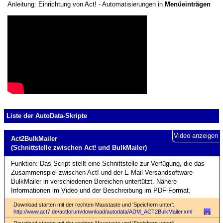
Anleitung: Einrichtung von Act! - Automatisierungen in
Menüeinträgen
Liste der AutoData-Skripte
Video anzeigen
Act2BulkMailer
(Schnittstelle zwischen Act! und BulkMailer)
Funktion: Das Script stellt eine Schnittstelle zur Verfügung, die das
Zusammenspiel zwischen Act! und der E-Mail-Versandsoftware
BulkMailer in verschiedenen Bereichen untertützt. Nähere
Informationen im Video und der Beschreibung im PDF-Format.
Download starten mit der rechten Maustaste und 'Speichern unter':
http://www.act7.de/actforum/download/autodata/ADM_ACT2BulkMailer.xml
Download starten mit der rechten Maustaste und 'Speichern unter':