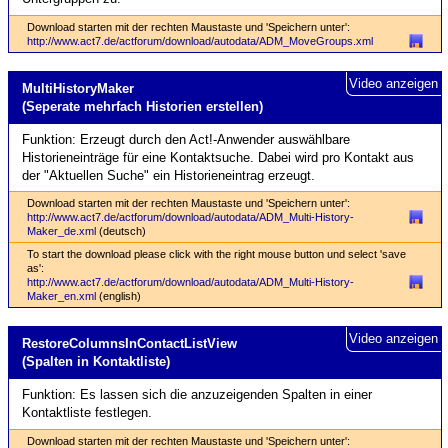
Download starten mit der rechten Maustaste und 'Speichern unter':
http://www.act7.de/actforum/download/autodata/ADM_MoveGroups.xml
Video anzeigen
Multi­History­Maker
(Seperate mehrfach Historien erstellen)
Funktion: Erzeugt durch den Act!-Anwender auswählbare
Historieneinträge für eine Kontaktsuche. Dabei wird pro Kontakt aus
der "Aktuellen Suche" ein Historieneintrag erzeugt.
Download starten mit der rechten Maustaste und 'Speichern unter':
http://www.act7.de/actforum/download/autodata/ADM_Multi-History-
Maker_de.xml
(deutsch)
To start the download please click with the right mouse button und select 'save
as':
http://www.act7.de/actforum/download/autodata/ADM_Multi-History-
Maker_en.xml
(english)
Video anzeigen
Restore­Columns­In­Contact­ListView
(Spalten in Kontaktliste)
Funktion: Es lassen sich die anzuzeigenden Spalten in einer
Kontaktliste festlegen.
Download starten mit der rechten Maustaste und 'Speichern unter':