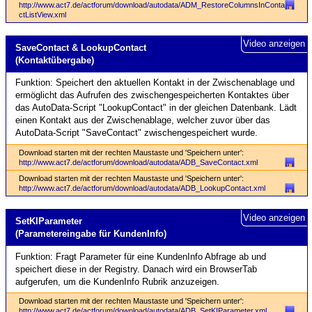
http://www.act7.de/actforum/download/autodata/ADM_RestoreColumnsInConta
ctListView.xml
Video anzeigen
Save­Contact & Lookup­Contact
(Kontaktübergabe)
Funktion: Speichert den aktuellen Kontakt in der Zwischenablage und
ermöglicht das Aufrufen des zwischengespeicherten Kontaktes über
das AutoData-Script "LookupContact" in der gleichen Datenbank. Lädt
einen Kontakt aus der Zwischenablage, welcher zuvor über das
AutoData-Script "SaveContact" zwischengespeichert wurde.
Download starten mit der rechten Maustaste und 'Speichern unter':
http://www.act7.de/actforum/download/autodata/ADB_SaveContact.xml
Download starten mit der rechten Maustaste und 'Speichern unter':
http://www.act7.de/actforum/download/autodata/ADB_LookupContact.xml
Video anzeigen
SetKI­Parameter
(Parameter­eingabe für KundenInfo)
Funktion: Fragt Parameter für eine KundenInfo Abfrage ab und
speichert diese in der Registry. Danach wird ein BrowserTab
aufgerufen, um die KundenInfo Rubrik anzuzeigen.
Download starten mit der rechten Maustaste und 'Speichern unter':
http://www.act7.de/actforum/download/autodata/ADB_SetKIParameter.xml