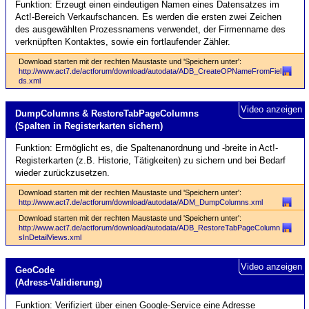
Funktion: Erzeugt einen eindeutigen Namen eines Datensatzes im
Act!-Bereich Verkaufschancen. Es werden die ersten zwei Zeichen
des ausgewählten Prozessnamens verwendet, der Firmenname des
verknüpften Kontaktes, sowie ein fortlaufender Zähler.
Download starten mit der rechten Maustaste und 'Speichern unter':
http://www.act7.de/actforum/download/autodata/ADB_CreateOPNameFromFiel
ds.xml
Video anzeigen
Dump­Columns & RestoreTabPageColumns
(Spalten in Registerkarten sichern)
Funktion: Ermöglicht es, die Spaltenanordnung und -breite in Act!-
Registerkarten (z.B. Historie, Tätigkeiten) zu sichern und bei Bedarf
wieder zurückzusetzen.
Download starten mit der rechten Maustaste und 'Speichern unter':
http://www.act7.de/actforum/download/autodata/ADM_DumpColumns.xml
Download starten mit der rechten Maustaste und 'Speichern unter':
http://www.act7.de/actforum/download/autodata/ADB_RestoreTabPageColumn
sInDetailViews.xml
Video anzeigen
GeoCode
(Adress-Validierung)
Funktion: Verifiziert über einen Google-Service eine Adresse