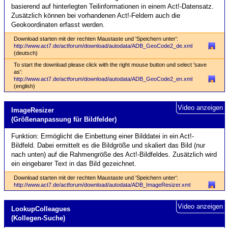
basierend auf hinterlegten Teilinformationen in einem Act!-Datensatz.
Zusätzlich können bei vorhandenen Act!-Feldern auch die
Geokoordinaten erfasst werden.
Download starten mit der rechten Maustaste und 'Speichern unter':
http://www.act7.de/actforum/download/autodata/ADB_GeoCode2_de.xml
(deutsch)
To start the download please click with the right mouse button und select 'save
as':
http://www.act7.de/actforum/download/autodata/ADB_GeoCode2_en.xml
(english)
Video anzeigen
Image­Resizer
(Größenan­passung für Bild­felder)
Funktion: Ermöglicht die Einbettung einer Bilddatei in ein Act!-
Bildfeld. Dabei ermittelt es die Bildgröße und skaliert das Bild (nur
nach unten) auf die Rahmengröße des Act!-Bildfeldes. Zusätzlich wird
ein eingebarer Text in das Bild gezeichnet.
Download starten mit der rechten Maustaste und 'Speichern unter':
http://www.act7.de/actforum/download/autodata/ADB_ImageResizer.xml
Video anzeigen
Lookup­Colleagues
(Kollegen-Suche)