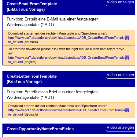
Video anzeigen
Create­Email­From­Template
(E-Mail aus Vorlage)
Funktion: Erstellt eine E-Mail aus einer festgelegten
Wordvorlagendatei (*.ADT)
Download starten mit der rechten Maustaste und 'Speichern unter':
http://www.act7.de/actforum/download/autodata/ADB_CreateEmailFromTempla
te_de.xml
(deutsch)
To start the download please click with the right mouse button und select 'save
as':
http://www.act7.de/actforum/download/autodata/ADB_CreateEmailFromTempla
te_en.xml
(english)
Video anzeigen
Create­Letter­From­Template
(Brief aus Vorlage)
Funktion: Erstellt einen Brief aus einer festgelegten
Wordvorlagendatei (*.ADT)
Download starten mit der rechten Maustaste und 'Speichern unter':
http://www.act7.de/actforum/download/autodata/ADB_CreateLetterFromTempla
te_de.xml
(deutsch)
Video anzeigen
Create­Opportunity­Name­From­Fields