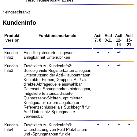
verschiedene Act!-Patches.
* eingeschränkt
KundenInfo
Produkt­
Funktions­merkmale
Act!
Act!
Act!
Act!
version
7, 8
9-11
12-
15-
14
21
Kunden­
Eine Register­karte insgesamt
*
-
Info2
anlegbar mit Unter­rubriken
Kunden­
Zusätzlich zu KundenInfo2:
*
-
Info3
Beliebig viele Register­karten anlegbar.
Unterstützung der Act!-Haupt­entitäten
Kontakte, Firmen, Gruppen, Act! als
direkte Abfragequelle auswählbar,
Datensatz-Sprung­marken hinterlegbar,
mit­gelieferte standardisierte
Quintessenz-Sichten, optimierter
Konfigurator, extern abgefragter
Referenz­schlüssel als Suchbegriff für
Act!-Datensatz-Sprung­marke
verwendbar
Kunden­
Zusätzlich zu KundenInfo3:
Info4
Unter­stützung von Feld-Platz­haltern
und -Sprungmarken für die