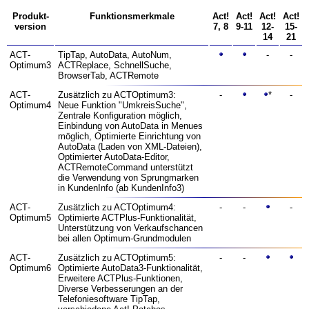
Produkt­
Funktions­merkmale
Act!
Act!
Act!
Act!
version
7, 8
9-11
12-
15-
14
21
ACT­
TipTap, AutoData, AutoNum,
-
-
Optimum3
ACTReplace, SchnellSuche,
BrowserTab, ACTRemote
ACT­
Zusätzlich zu ACTOptimum3:
-
*
-
Optimum4
Neue Funktion "UmkreisSuche",
Zentrale Konfiguration möglich,
Einbindung von AutoData in Menues
möglich, Optimierte Einrichtung von
AutoData (Laden von XML-Dateien),
Optimierter AutoData-Editor,
ACTRemote­Command unterstützt
die Verwendung von Sprungmarken
in KundenInfo (ab KundenInfo3)
ACT­
Zusätzlich zu ACTOptimum4:
-
-
-
Optimum5
Optimierte ACTPlus-Funktionalität,
Unterstützung von Verkaufs­chancen
bei allen Optimum-Grund­modulen
ACT­
Zusätzlich zu ACTOptimum5:
-
-
Optimum6
Optimierte AutoData3-Funktionalität,
Erweitere ACTPlus-Funktionen,
Diverse Verbesserungen an der
Telefonie­software TipTap,