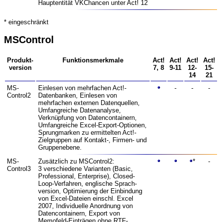
Hauptentität VK­Chancen unter Act! 12
* eingeschränkt
MSControl
Produkt­
Funktions­merkmale
Act!
Act!
Act!
Act!
version
7, 8
9-11
12-
15-
14
21
MS­
Einlesen von mehrfachen Act!-
-
-
-
Control2
Datenbanken, Einlesen von
mehrfachen externen Datenquellen,
Umfangreiche Datenanalyse,
Verknüpfung von Datencontainern,
Umfangreiche Excel-Export-Optionen,
Sprungmarken zu ermittelten Act!-
Zielgruppen auf Kontakt-, Firmen- und
Gruppenebene.
MS­
Zusätzlich zu MSControl2:
*
-
Control3
3 verschiedene Varianten (Basic,
Professional, Enterprise), Closed-
Loop-Verfahren, englische Sprach­
version, Optimierung der Einbindung
von Excel-Dateien einschl. Excel
2007, Individuelle Anordnung von
Daten­containern, Export von
Memofeld-Einträgen ohne RTF-