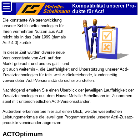
Kompa­tibilität unserer Pro­
dukte für Act!
Die konstante Weiterentwicklung
unserer Schlüssel­technologien für
Ihren vermehrten Nutzen aus Act!
reicht bis in das Jahr 1999 (damals
Act! 4.0) zurück.
In dieser Zeit wurden diverse neue
Versionsstände von Act! auf den
Markt gebracht und und es galt - und
gilt auch weiterhin -, die Lauffähigkeit und Unterstützung unserer Act!-
Zusatz­technologien für teils weit zurückreichende, kundenseitig
verwendeten Act!-Versionsstände sicher zu stellen.
Nachfolgend erhalten Sie einen Überblick der jeweiligen Lauffähigkeit der
Zusatz­technologien aus dem Hause Melville-Schellmann im Zusammen­
spiel mit unterschiedlichen Act!-Versionsständen.
Außerdem erkennen Sie hier auf einen Blick, welche wesentlichen
Leistungsmerkmale die jeweiligen Programmstände unserer Act!-Zusatz­
produkte voneinander abgrenzen.
ACTOptimum