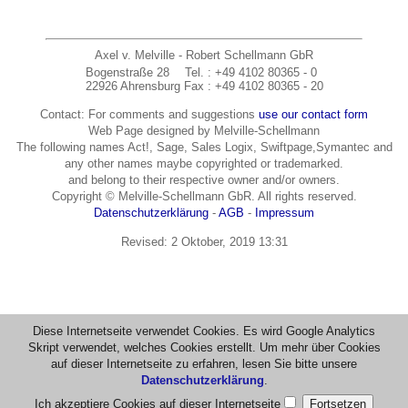
Axel v. Melville - Robert Schellmann GbR
Bogenstraße 28
Tel.
: +49 4102 80365 - 0
22926 Ahrensburg
Fax
: +49 4102 80365 - 20
Contact: For comments and suggestions
use our contact form
Web Page designed by Melville-Schellmann
The following names Act!, Sage, Sales Logix, Swiftpage,Symantec and
any other names maybe copyrighted or trademarked.
and belong to their respective owner and/or owners.
Copyright © Melville-Schellmann GbR. All rights reserved.
Datenschutzerklärung
-
AGB
-
Impressum
Revised:
2 Oktober, 2019 13:31
Diese Internetseite verwendet Cookies. Es wird Google Analytics
Skript verwendet, welches Cookies erstellt. Um mehr über Cookies
auf dieser Internetseite zu erfahren, lesen Sie bitte unsere
Datenschutzerklärung
.
Ich akzeptiere Cookies auf dieser Internetseite