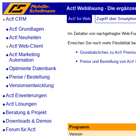
Act! Weblösung - Die ergänzen
Act! CRM
Act! for Web
Zugriff über Smartpho
Act! Grundlagen
Im Zeitalter von nachgefragter Web-F
Act! Neuheiten
Erreichen Sie noch mehr Flexibilität be
Act! Web-Client
Grundsätzliches zu Act! Premi
Act! Marketing
Automation
Preise und Bestellung von Act
Optimierte Datenbank
Preise / Bestellung
Versionsentwicklung
Act! Erweiterungen
Act! Lösungen
Beratung & Projekt
Downloads & Demos
Programm
Forum für Act!
Version