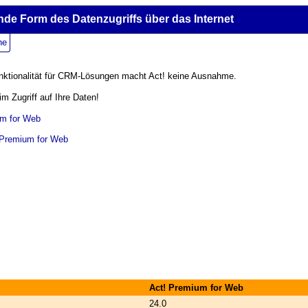
de Form des Daten­zugriffs über das Internet
ne
unktionalität für CRM-Lösungen macht Act! keine Ausnahme.
im Zugriff auf Ihre Daten!
um for Web
! Premium for Web
Act! Premium for Web
24.0