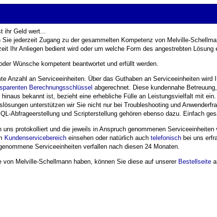
 ihr Geld wert...
n Sie jederzeit Zugang zu der gesammelten Kompetenz von Melville-Schellma
rzeit Ihr Anliegen bedient wird oder um welche Form des angestrebten Lösung e
/oder Wünsche kompetent beantwortet und erfüllt werden.
mte Anzahl an Serviceeinheiten. Über das Guthaben an Serviceeinheiten wird I
nsparenten Berechnungsschlüssel
abgerechnet. Diese kundennahe Betreuung, f
inaus bekannt ist, bezieht eine erhebliche Fülle an Leistungsvielfalt mit ei
sungen unterstützen wir Sie nicht nur bei Troubleshooting und Anwenderfra
Abfrageerstellung und Scripterstellung gehören ebenso dazu. Einfach gesagt -
on uns protokolliert und die jeweils in Anspruch genommenen Serviceeinheite
em
Kundenservicebereich
einsehen oder natürlich auch
telefonisch
bei uns erfr
 genommene Serviceeinheiten verfallen nach diesen 24 Monaten.
e von Melville-Schellmann haben, können Sie diese auf unserer
Bestellseite
a