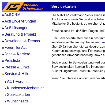
Servicekarten
Act! CRM
Die Melville-Schellmann Servicekarte ist
Als Inhaber unserer Servicekarte habe
Act! Erweiterungen
Mitarbeiter Sie bedient, zu welcher Uh
Act! Lösungen
Entscheidend ist, daß Ihre Fragen und
Beratung & Projekt
Eine Servicekarte steht für ein bestim
Downloads & Demos
erstklassiger Betreuung über einen
tra
über 10 Jahren über die Landesgrenzen h
Forum für Act!
Kommunikationswege und Fernwartungslö
Jobs & Karriere
gehobenes Anwendercoaching, sowie SQL-
Preisliste
Jede erbrachte Serviceleistung wird v
Serviceeinheiten können Sie in unser
Presse & Links
Ausstellungsdatum. Nicht in Anspruch
Service & Hilfe
Wenn Sie Interesse an der Servicekart
ACT-Forum
Kundenservicebereich
Servicekarten
Wunschzettel