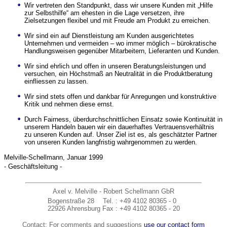
Wir vertreten den Standpunkt, dass wir unsere Kunden mit „Hilfe
zur Selbsthilfe“ am ehesten in die Lage versetzen, ihre
Zielsetzungen flexibel und mit Freude am Produkt zu erreichen.
Wir sind ein auf Dienstleistung am Kunden ausgerichtetes
Unternehmen und vermeiden – wo immer möglich – bürokratische
Handlungsweisen gegenüber Mitarbeitern, Lieferanten und Kunden.
Wir sind ehrlich und offen in unseren Beratungsleistungen und
versuchen, ein Höchstmaß an Neutralität in die Produktberatung
einfliessen zu lassen.
Wir sind stets offen und dankbar für Anregungen und konstruktive
Kritik und nehmen diese ernst.
Durch Fairness, überdurchschnittlichen Einsatz sowie Kontinuität in
unserem Handeln bauen wir ein dauerhaftes Vertrauensverhältnis
zu unseren Kunden auf. Unser Ziel ist es, als geschätzter Partner
von unseren Kunden langfristig wahrgenommen zu werden.
Melville-Schellmann, Januar 1999
- Geschäftsleitung -
Axel v. Melville - Robert Schellmann GbR
Bogenstraße 28
Tel.
: +49 4102 80365 - 0
22926 Ahrensburg
Fax
: +49 4102 80365 - 20
Contact: For comments and suggestions
use our contact form