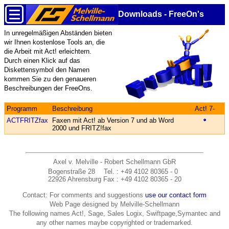
Downloads - FreeOn's
In unregelmäßigen Abständen bieten
wir Ihnen kostenlose Tools an, die
die Arbeit mit Act! erleichtern.
Durch einen Klick auf das
Diskettensymbol den Namen
kommen Sie zu den genaueren
Beschreibungen der FreeOns.
Programm
Beschreibung
Act! 7-
ACTFRITZfax
Faxen mit Act! ab Version 7 und ab Word
2000 und FRITZ!fax
Axel v. Melville - Robert Schellmann GbR
Bogenstraße 28
Tel.
: +49 4102 80365 - 0
22926 Ahrensburg
Fax
: +49 4102 80365 - 20
Contact: For comments and suggestions
use our contact form
Web Page designed by Melville-Schellmann
The following names Act!, Sage, Sales Logix, Swiftpage,Symantec and
any other names maybe copyrighted or trademarked.