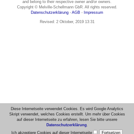
and belong to their respective owner and/or owners.
Copyright © Melville-Schellmann GbR. All rights reserved.
Datenschutzerklärung
-
AGB
-
Impressum
Revised:
2 Oktober, 2019 13:31
Diese Internetseite verwendet Cookies. Es wird Google Analytics
Skript verwendet, welches Cookies erstellt. Um mehr über Cookies
auf dieser Internetseite zu erfahren, lesen Sie bitte unsere
Datenschutzerklärung
.
Ich akzeptiere Cookies auf dieser Internetseite