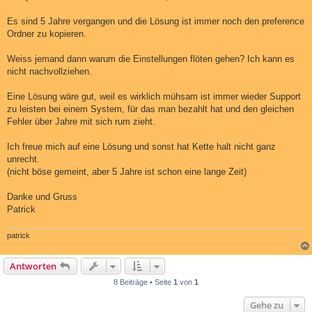
t
r
a
Es sind 5 Jahre vergangen und die Lösung ist immer noch den preference
g
Ordner zu kopieren.
Weiss jemand dann warum die Einstellungen flöten gehen? Ich kann es
nicht nachvollziehen.
Eine Lösung wäre gut, weil es wirklich mühsam ist immer wieder Support
zu leisten bei einem System, für das man bezahlt hat und den gleichen
Fehler über Jahre mit sich rum zieht.
Ich freue mich auf eine Lösung und sonst hat Kette halt nicht ganz
unrecht.
(nicht böse gemeint, aber 5 Jahre ist schon eine lange Zeit)
Danke und Gruss
Patrick
patrick
Antworten
8 Beiträge • Seite
1
von
1
Gehe zu