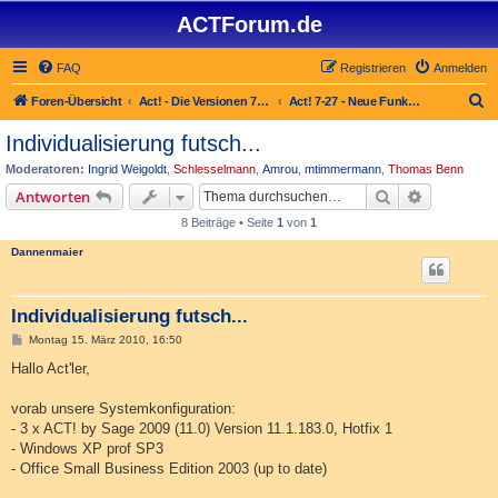
ACTForum.de
FAQ
Registrieren
Anmelden
S
Foren-Übersicht
Act! - Die Versionen 7.x bis 27.x
Act! 7-27 - Neue Funktionen in Act!
u
Individualisierung futsch...
c
Moderatoren:
Ingrid Weigoldt
,
Schlesselmann
,
Amrou
,
mtimmermann
,
Thomas Benn
h
Suche
Erweiterte
Antworten
e
8 Beiträge • Seite
1
von
1
Dannenmaier
Individualisierung futsch...
B
Montag 15. März 2010, 16:50
e
i
Hallo Act'ler,
t
r
a
vorab unsere Systemkonfiguration:
g
- 3 x ACT! by Sage 2009 (11.0) Version 11.1.183.0, Hotfix 1
- Windows XP prof SP3
- Office Small Business Edition 2003 (up to date)