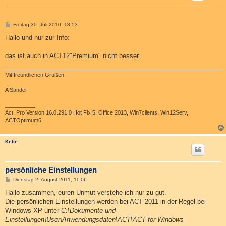
B
Freitag 30. Juli 2010, 18:53
e
i
Hallo und nur zur Info:
t
r
a
das ist auch in ACT12"Premium" nicht besser.
g
Mit freundlichen Grüßen
A Sander
__________
Act! Pro Version 16.0.291.0 Hot Fix 5, Office 2013, Win7clients, Win12Serv,
ACTOptimum6
Kette
persönliche Einstellungen
B
Dienstag 2. August 2011, 11:06
e
i
Hallo zusammen, euren Unmut verstehe ich nur zu gut.
t
Die persönlichen Einstellungen werden bei ACT 2011 in der Regel bei
r
a
Windows XP unter
C:\Dokumente und
g
Einstellungen\User\Anwendungsdaten\ACT\ACT for Windows