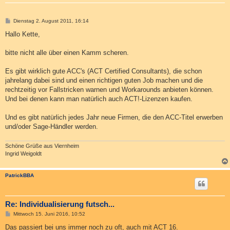
B
Dienstag 2. August 2011, 16:14
e
i
Hallo Kette,
t
r
a
bitte nicht alle über einen Kamm scheren.
g
Es gibt wirklich gute ACC's (ACT Certified Consultants), die schon
jahrelang dabei sind und einen richtigen guten Job machen und die
rechtzeitig vor Fallstricken warnen und Workarounds anbieten können.
Und bei denen kann man natürlich auch ACT!-Lizenzen kaufen.
Und es gibt natürlich jedes Jahr neue Firmen, die den ACC-Titel erwerben
und/oder Sage-Händler werden.
Schöne Grüße aus Viernheim
Ingrid Weigoldt
PatrickBBA
Re: Individualisierung futsch...
B
Mittwoch 15. Juni 2016, 10:52
e
i
Das passiert bei uns immer noch zu oft, auch mit ACT 16.