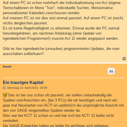
Auf einem PC ist schon mehrfach die Individualisierung von Act (eigene
Textschablonen im Menü "Text", individuelle Suchen, Menüstruktur,
personalisierter Kalender) zerschossen worden.
Auf meinem PC ist mir dies erst einmal passiert. Auf einem PC ist (noch)
nichts dergleichen passiert.
Es ist keine Regelmäßigkeit zu erkennen. Einmal wurde der PC normal
heruntergefahren, am nächsten Arbeitstag (ohne Update von
irgendwelchen Programmen!) musste Act 11 wieder angepasst werden.
Gibt es hier irgendwelche (unsauber) programmierten Updates, die man
ausschalten sollte/kann?
Ewald
Ein trauriges Kapitel
B
Dienstag 13. April 2010, 18:09
e
i
Das ist bei uns schon oft passiert, wir stellen zeitaufwändig die
t
Spalten und Ansichten ein, (bei 3 PCs) die wir benötigen und nach ein
r
a
paar mal Neustarten von ACT! ist urplötzlich die ursprüngliche Ansicht mit
g
den von SAGE eingestellten Spalten wieder da.
Dies war bei ACT! 11 schon so und hat sich bei ACT! 12 leider nicht
verändert.
Die SAGE-Entwickler halten es leider für wichtiger sich teilweise