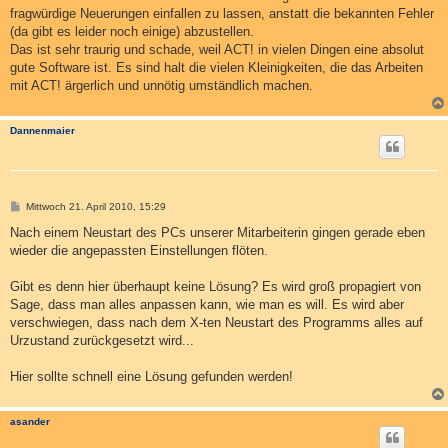
fragwürdige Neuerungen einfallen zu lassen, anstatt die bekannten Fehler
(da gibt es leider noch einige) abzustellen.
Das ist sehr traurig und schade, weil ACT! in vielen Dingen eine absolut
gute Software ist. Es sind halt die vielen Kleinigkeiten, die das Arbeiten
mit ACT! ärgerlich und unnötig umständlich machen.
Dannenmaier
B
Mittwoch 21. April 2010, 15:29
e
i
Nach einem Neustart des PCs unserer Mitarbeiterin gingen gerade eben
t
wieder die angepassten Einstellungen flöten.
r
a
g
Gibt es denn hier überhaupt keine Lösung? Es wird groß propagiert von
Sage, dass man alles anpassen kann, wie man es will. Es wird aber
verschwiegen, dass nach dem X-ten Neustart des Programms alles auf
Urzustand zurückgesetzt wird...
Hier sollte schnell eine Lösung gefunden werden!
asander