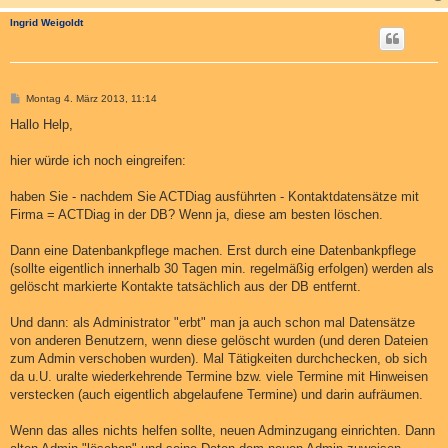
Ingrid Weigoldt
B
Montag 4. März 2013, 11:14
e
i
Hallo Help,
t
r
a
hier würde ich noch eingreifen:
g
haben Sie - nachdem Sie ACTDiag ausführten - Kontaktdatensätze mit
Firma = ACTDiag in der DB? Wenn ja, diese am besten löschen.
Dann eine Datenbankpflege machen. Erst durch eine Datenbankpflege
(sollte eigentlich innerhalb 30 Tagen min. regelmäßig erfolgen) werden als
gelöscht markierte Kontakte tatsächlich aus der DB entfernt.
Und dann: als Administrator "erbt" man ja auch schon mal Datensätze
von anderen Benutzern, wenn diese gelöscht wurden (und deren Dateien
zum Admin verschoben wurden). Mal Tätigkeiten durchchecken, ob sich
da u.U. uralte wiederkehrende Termine bzw. viele Termine mit Hinweisen
verstecken (auch eigentlich abgelaufene Termine) und darin aufräumen.
Wenn das alles nichts helfen sollte, neuen Adminzugang einrichten. Dann