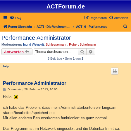
ACTForum.de
FAQ
Registrieren
Anmelden
S
Foren-Übersicht
ACT! - Die Versionen 2.x bis 6.x (auch ACT! 2000)
ACT! 6 - Performance
u
Performance Administrator
c
Moderatoren:
Ingrid Weigoldt
,
Schlesselmann
,
Robert Schellmann
h
Suche
Erweiterte Suche
Antworten
e
5 Beiträge • Seite
1
von
1
help
Performance Administrator
B
Donnerstag 28. Februar 2013, 10:05
e
i
Hallo,
t
r
a
ich habe das Problem, dass mein Administratorkonto sehr langsam
g
startet/bearbeitet/speichert etc.
Mit allen anderen Benutzerkonten funktioniert es ganz normal.
Das Programm ist im Netzwerk eingesetzt und die Datenbank mit ca.