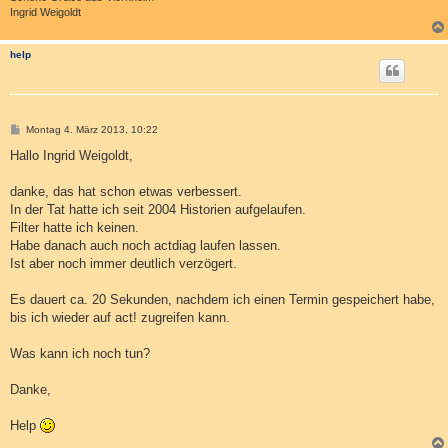
Ingrid Weigoldt
help
B
Montag 4. März 2013, 10:22
e
i
Hallo Ingrid Weigoldt,
t
r
a
danke, das hat schon etwas verbessert.
g
In der Tat hatte ich seit 2004 Historien aufgelaufen.
Filter hatte ich keinen.
Habe danach auch noch actdiag laufen lassen.
Ist aber noch immer deutlich verzögert.
Es dauert ca. 20 Sekunden, nachdem ich einen Termin gespeichert habe,
bis ich wieder auf act! zugreifen kann.
Was kann ich noch tun?
Danke,
Help