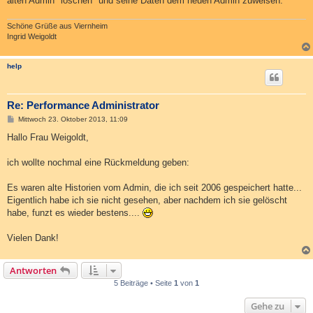
alten Admin "löschen" und seine Daten dem neuen Admin zuweisen.
Schöne Grüße aus Viernheim
Ingrid Weigoldt
help
Re: Performance Administrator
B
Mittwoch 23. Oktober 2013, 11:09
e
i
Hallo Frau Weigoldt,
t
r
a
ich wollte nochmal eine Rückmeldung geben:
g
Es waren alte Historien vom Admin, die ich seit 2006 gespeichert hatte...
Eigentlich habe ich sie nicht gesehen, aber nachdem ich sie gelöscht
habe, funzt es wieder bestens....
Vielen Dank!
Antworten
5 Beiträge • Seite
1
von
1
Gehe zu