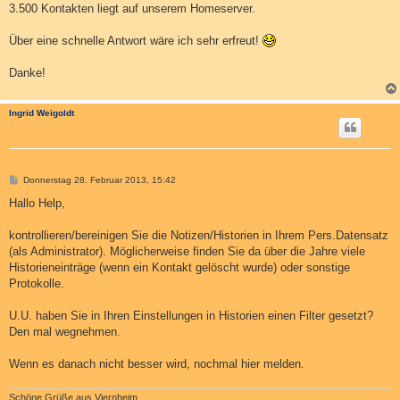
3.500 Kontakten liegt auf unserem Homeserver.
Über eine schnelle Antwort wäre ich sehr erfreut!
Danke!
Ingrid Weigoldt
B
Donnerstag 28. Februar 2013, 15:42
e
i
Hallo Help,
t
r
a
kontrollieren/bereinigen Sie die Notizen/Historien in Ihrem Pers.Datensatz
g
(als Administrator). Möglicherweise finden Sie da über die Jahre viele
Historieneinträge (wenn ein Kontakt gelöscht wurde) oder sonstige
Protokolle.
U.U. haben Sie in Ihren Einstellungen in Historien einen Filter gesetzt?
Den mal wegnehmen.
Wenn es danach nicht besser wird, nochmal hier melden.
Schöne Grüße aus Viernheim