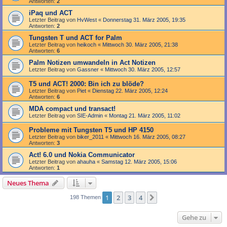
Antworten:
2
iPaq und ACT
Letzter Beitrag von
HvWest
«
Donnerstag 31. März 2005, 19:35
Antworten:
2
Tungsten T und ACT for Palm
Letzter Beitrag von
heikoch
«
Mittwoch 30. März 2005, 21:38
Antworten:
6
Palm Notizen umwandeln in Act Notizen
Letzter Beitrag von
Gassner
«
Mittwoch 30. März 2005, 12:57
T5 und ACT! 2000: Bin ich zu blöde?
Letzter Beitrag von
Piet
«
Dienstag 22. März 2005, 12:24
Antworten:
6
MDA compact und transact!
Letzter Beitrag von
SIE-Admin
«
Montag 21. März 2005, 11:02
Probleme mit Tungsten T5 und HP 4150
Letzter Beitrag von
biker_2011
«
Mittwoch 16. März 2005, 08:27
Antworten:
3
Act! 6.0 und Nokia Communicator
Letzter Beitrag von
ahauha
«
Samstag 12. März 2005, 15:06
Antworten:
1
Neues Thema
1
2
3
4
Nächste
198 Themen
Gehe zu