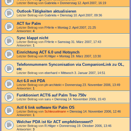
Letzter Beitrag von
Gabriela
«
Donnerstag 12. April 2007, 16:19
Outlook-Tätigkeiten aktualisieren
Letzter Beitrag von
Gabriela
«
Dienstag 10. April 2007, 09:36
ACT for Palm
Letzter Beitrag von
FHirrle
«
Montag 2. April 2007, 21:25
Antworten:
4
Sync klappt nicht
Letzter Beitrag von
FHirrle
«
Samstag 31. März 2007, 17:43
Antworten:
1
Einrichtung ACT 6.0 und Hotsynch
Letzter Beitrag von
R.Hilger
«
Montag 19. März 2007, 13:30
Telefonnummern Synconisation via CompanionLink zu OL,
etc
Letzter Beitrag von
eberhard
«
Mittwoch 3. Januar 2007, 14:51
Act 6.0 mit PDA
Letzter Beitrag von
ph-architekt
«
Donnerstag 23. November 2006, 13:49
Antworten:
1
Funktioniert ACT!6 auf Palm Treo 750v
Letzter Beitrag von
saru
«
Dienstag 14. November 2006, 15:43
Act! 6 link software für Palm OS
Letzter Beitrag von
Schlesselmann
«
Dienstag 14. November 2006, 12:46
Antworten:
1
Welcher PDA ist für ACT empfehlenswert?
Letzter Beitrag von
R.Hilger
«
Donnerstag 19. Oktober 2006, 13:46
Antworten:
3