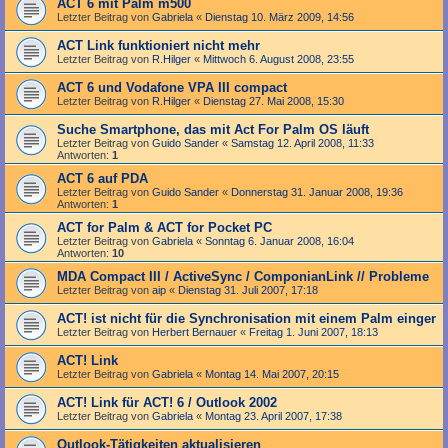
ACT 6 mit Palm m500
Letzter Beitrag von
Gabriela
«
Dienstag 10. März 2009, 14:56
ACT Link funktioniert nicht mehr
Letzter Beitrag von
R.Hilger
«
Mittwoch 6. August 2008, 23:55
ACT 6 und Vodafone VPA III compact
Letzter Beitrag von
R.Hilger
«
Dienstag 27. Mai 2008, 15:30
Suche Smartphone, das mit Act For Palm OS läuft
Letzter Beitrag von
Guido Sander
«
Samstag 12. April 2008, 11:33
Antworten:
1
ACT 6 auf PDA
Letzter Beitrag von
Guido Sander
«
Donnerstag 31. Januar 2008, 19:36
Antworten:
1
ACT for Palm & ACT for Pocket PC
Letzter Beitrag von
Gabriela
«
Sonntag 6. Januar 2008, 16:04
Antworten:
10
MDA Compact III / ActiveSync / ComponianLink // Probleme
Letzter Beitrag von
aip
«
Dienstag 31. Juli 2007, 17:18
ACT! ist nicht für die Synchronisation mit einem Palm einger
Letzter Beitrag von
Herbert Bernauer
«
Freitag 1. Juni 2007, 18:13
ACT! Link
Letzter Beitrag von
Gabriela
«
Montag 14. Mai 2007, 20:15
ACT! Link für ACT! 6 / Outlook 2002
Letzter Beitrag von
Gabriela
«
Montag 23. April 2007, 17:38
Outlook-Tätigkeiten aktualisieren