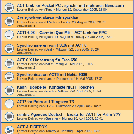
ACT Link for Pocket PC , synchr. mit mehreren Benutzern
Letzter Beitrag von
Tonti
«
Montag 12. September 2005, 18:00
Act synchronisieren mit symbian
Letzter Beitrag von
H Müller
«
Freitag 26. August 2005, 20:09
Antworten:
1
ACT! 6.03 + Garmin iQue M5 + ACT-Link for PPC
Letzter Beitrag von
guenther-wagner
«
Freitag 29. Juli 2005, 13:01
Synchronisieren von P910i mit ACT 6
Letzter Beitrag von
Beat
«
Mittwoch 22. Juni 2005, 15:26
Antworten:
2
ACT 6.X Umsetzung für Treo 650
Letzter Beitrag von
hdt
«
Freitag 20. Mai 2005, 19:05
Antworten:
2
Synchronisation ACT6 mit Nokia 9300
Letzter Beitrag von
Lanz
«
Donnerstag 19. Mai 2005, 17:32
Kann "Doppelte" Kontakte NICHT löschen
Letzter Beitrag von
Frank
«
Mittwoch 20. April 2005, 10:54
Antworten:
2
ACT! for Palm auf Tungsten T3
Letzter Beitrag von
HRCZ
«
Mittwoch 20. April 2005, 10:24
iambic Agendus Deutsch - Ersatz für ACT! for Palm ???
Letzter Beitrag von
Gassner
«
Montag 18. April 2005, 18:41
ACT & FIREFOX
Letzter Beitrag von
Tommy
«
Dienstag 5. April 2005, 16:25