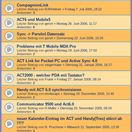
CompagnionLink
Letzter Beitrag von
RJKHelmer
«
Freitag 7. Juli 2006, 18:22
Antworten:
3
ACT6 und Mobile5
Letzter Beitrag von
gersh
«
Montag 26. Juni 2006, 11:17
Antworten:
6
Sync -> Persönl.Datensatz
Letzter Beitrag von
gersh
«
Donnerstag 22. Juni 2006, 10:29
Probleme mit T Mobile MDA Pro
Letzter Beitrag von
gersh
«
Montag 19. Juni 2006, 17:02
Antworten:
2
ACT Link for Pocket PC und Active Sync 4.0
Letzter Beitrag von
stegermaier
«
Dienstag 31. Januar 2006, 16:17
Antworten:
4
ACT2000 - welcher PDA mit Tastatur?
Letzter Beitrag von
Frank
«
Freitag 27. Januar 2006, 08:14
Antworten:
2
Handy mit ACT 6.0 synchronisieren
Letzter Beitrag von
em4ecaps
«
Sonntag 18. Dezember 2005, 12:42
Antworten:
1
Communicator 9500 und Act6.0
Letzter Beitrag von
H Müller
«
Dienstag 29. November 2005, 09:24
Antworten:
8
neuer Kalender-Eintrag im ACT und Handy(Treo) stürzt ab
!?!?
Letzter Beitrag von
N. Prochnow
«
Mittwoch 21. September 2005, 13:39
Antworten:
1