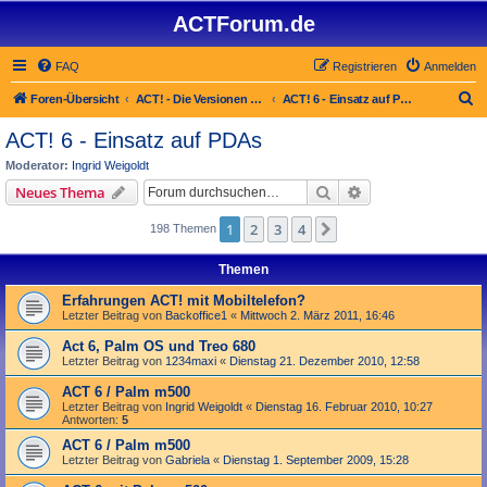
ACTForum.de
FAQ
Registrieren
Anmelden
S
Foren-Übersicht
ACT! - Die Versionen 2.x bis 6.x (auch ACT! 2000)
ACT! 6 - Einsatz auf PDAs
u
ACT! 6 - Einsatz auf PDAs
c
Moderator:
Ingrid Weigoldt
h
Suche
Erweiterte Suche
Neues Thema
e
1
2
3
4
Nächste
198 Themen
Themen
Erfahrungen ACT! mit Mobiltelefon?
Letzter Beitrag von
Backoffice1
«
Mittwoch 2. März 2011, 16:46
Act 6, Palm OS und Treo 680
Letzter Beitrag von
1234maxi
«
Dienstag 21. Dezember 2010, 12:58
ACT 6 / Palm m500
Letzter Beitrag von
Ingrid Weigoldt
«
Dienstag 16. Februar 2010, 10:27
Antworten:
5
ACT 6 / Palm m500
Letzter Beitrag von
Gabriela
«
Dienstag 1. September 2009, 15:28