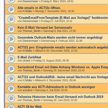
von
Dannenmaier
»
Freitag 8. März 2024, 16:01
Alte emails in ACT!2x öffnen.
von
H Müller
»
Montag 7. November 2022, 10:44
"Create­Email­From­Template (E-Mail aus Vorlage)" funktioniert
von
Dannenmaier
»
Freitag 22. Juli 2022, 11:11
Kein E-Mail Versand bei Serienmails
von
Thomas_Berlin
»
Samstag 8. Mai 2021, 13:30
Gesendete Outlook-Mails werden nicht immer angehängt
von
Dannenmaier
»
Donnerstag 4. Februar 2021, 11:38
ACT!21 pro: Eingehende emails werden automatisch angehä
von
H Müller
»
Mittwoch 30. Dezember 2020, 12:50
E-Mail Zertifikat
von
clclark
»
Freitag 21. August 2020, 09:35
Serienbrief Email mit Datei-Anhang Windows vs. Apple Em
von
Thomas_Berlin
»
Sonntag 29. Dezember 2019, 22:42
ACT!21 und Outlook2016 - keine email Nachricht aus Vorlage
von
H Müller
»
Mittwoch 4. Dezember 2019, 09:49
Kontakte aus ACT!-Adressbuch in Outlook anzeigen
von
actclient
»
Dienstag 3. Juli 2018, 02:55
Teilweise Historien beim Email-Versand mit Outlook 2019
von
Thomas_Berlin
»
Sonntag 16. Juni 2019, 22:20
ACT! 18 for Web