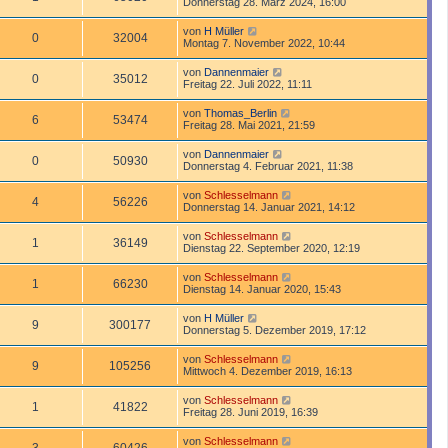
Donnerstag 28. März 2024, 16:00
von
H Müller
0
32004
Montag 7. November 2022, 10:44
von
Dannenmaier
0
35012
Freitag 22. Juli 2022, 11:11
von
Thomas_Berlin
6
53474
Freitag 28. Mai 2021, 21:59
von
Dannenmaier
0
50930
Donnerstag 4. Februar 2021, 11:38
von
Schlesselmann
4
56226
Donnerstag 14. Januar 2021, 14:12
von
Schlesselmann
1
36149
Dienstag 22. September 2020, 12:19
von
Schlesselmann
1
66230
Dienstag 14. Januar 2020, 15:43
von
H Müller
9
300177
Donnerstag 5. Dezember 2019, 17:12
von
Schlesselmann
9
105256
Mittwoch 4. Dezember 2019, 16:13
von
Schlesselmann
1
41822
Freitag 28. Juni 2019, 16:39
von
Schlesselmann