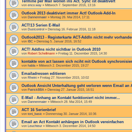
Termine per Mail wollen ins Act. Sync ist deaktivert
von
enco.way
»
Mittwoch 7. September 2016, 13:16
Outlook 2013 deaktiviert immer Act! Outlook-Add-In
von
Dannenmaier
»
Montag 26. Mai 2014, 17:11
ACT!13 Serien E-Mail
von
Dustcontrol
»
Dienstag 16. Februar 2016, 11:18
Outlook2013 - Registerkarte ACT-AddIn nicht mehr vorhande
von
IBC
»
Dienstag 5. Januar 2016, 16:52
ACT! AddIns nicht sichtbar in Outlook 2010
von
Robert Schellmann
»
Freitag 11. Dezember 2015, 14:30
kontakte von act lassen sich nciht mit Outlook synchronisie
von
habla
»
Mittwoch 2. Dezember 2015, 19:27
Emailadressen editieren
von
Rheini
»
Freitag 27. November 2015, 10:02
Outlook Ansicht Unterhaltung geht verloren wenn Email an
von
PatrickBBA
»
Dienstag 27. Januar 2015, 16:51
E-Mail - Anhang an Kontakt funktioniert nicht immer...
von
Dannenmaier
»
Mittwoch 28. Mai 2014, 15:49
ACT 16 Serienbrief
von
toni_basic
»
Donnerstag 30. Januar 2014, 10:36
Email an Act Kontakt anhängen in Outlook vereinfachen
von
Leuchteur
»
Mittwoch 3. Dezember 2014, 14:50