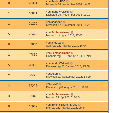
von
PatrickBBA
0
73351
Mittwoch 26. November 2014, 16:27
von
Ingrid Weigoldt
1
46811
Dienstag 25. November 2014, 11:11
von
asander
1
51209
Mittwoch 12. November 2014, 11:23
von
Schlesselmann
5
72472
Montag 4. August 2014, 17:05
von
andyga
0
52804
Sonntag 23. Februar 2014, 16:04
von
Schlesselmann
1
47836
Donnerstag 13. Februar 2014, 16:49
von
Ingrid Weigoldt
5
70383
Donnerstag 23. Januar 2014, 13:08
von
Akoh
2
60493
Mittwoch 11. September 2013, 13:29
von
SAW
4
72217
Donnerstag 8. August 2013, 08:18
von
Schlesselmann
3
63349
Montag 22. April 2013, 10:04
von
Bettina Therolf-Kruse
0
47667
Montag 25. Februar 2013, 09:34