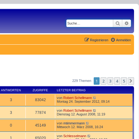
Suche
Erwe
Registrieren
Anmelden
1
2
3
4
5
N
229 Themen
ANTWORTEN
ZUGRIFFE
LETZTER BEITRAG
von
Robert Schellmann
3
83042
Montag 24. September 2012, 09:14
von
Robert Schellmann
3
77874
Dienstag 12. August 2008, 11:19
von
mtimmermann
0
45149
Mittwoch 12. März 2008, 16:24
von
Schlesselmann
1
65020