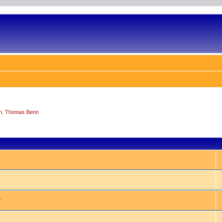
n
,
Thomas Benn
e
&