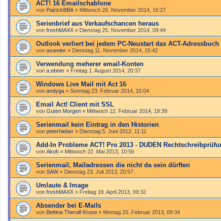
ACT! 16 Emailschablone
von
PatrickBBA
»
Mittwoch 26. November 2014, 16:27
Serienbrief aus Verkaufschancen heraus
von
freshMAXX
»
Dienstag 25. November 2014, 09:44
Outlook verliert bei jedem PC-Neustart das ACT-Adressbuch
von
asander
»
Dienstag 11. November 2014, 15:42
Verwendung meherer email-Konten
von
a.ebner
»
Freitag 1. August 2014, 20:37
Windows Live Mail mit Act 16
von
andyga
»
Sonntag 23. Februar 2014, 16:04
Email Act! Client mit SSL
von
Guten Morgen
»
Mittwoch 12. Februar 2014, 19:39
Serienmail kein Eintrag in den Historien
von
peterhieber
»
Dienstag 5. Juni 2012, 11:11
Add-In Probleme ACT! Pro 2013 - DUDEN Rechtschreibprüfu
von
Akoh
»
Mittwoch 22. Mai 2013, 10:56
Serienmail, Mailadressen die nicht da sein dürften
von
SAW
»
Dienstag 23. Juli 2013, 20:57
Umlaute & Image
von
freshMAXX
»
Freitag 19. April 2013, 09:32
Absender bei E-Mails
von
Bettina Therolf-Kruse
»
Montag 25. Februar 2013, 09:34