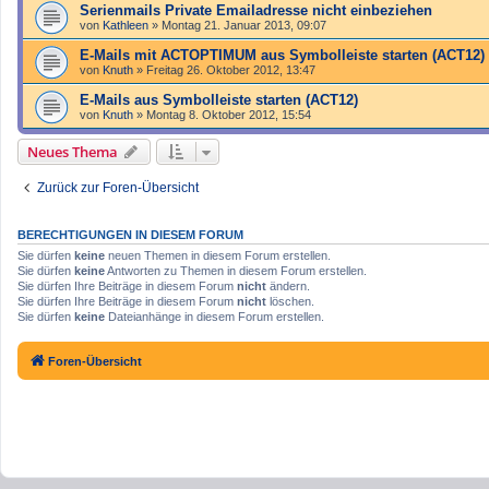
Serienmails Private Emailadresse nicht einbeziehen
von
Kathleen
»
Montag 21. Januar 2013, 09:07
E-Mails mit ACTOPTIMUM aus Symbolleiste starten (ACT12)
von
Knuth
»
Freitag 26. Oktober 2012, 13:47
E-Mails aus Symbolleiste starten (ACT12)
von
Knuth
»
Montag 8. Oktober 2012, 15:54
Neues Thema
Zurück zur Foren-Übersicht
BERECHTIGUNGEN IN DIESEM FORUM
Sie dürfen
keine
neuen Themen in diesem Forum erstellen.
Sie dürfen
keine
Antworten zu Themen in diesem Forum erstellen.
Sie dürfen Ihre Beiträge in diesem Forum
nicht
ändern.
Sie dürfen Ihre Beiträge in diesem Forum
nicht
löschen.
Sie dürfen
keine
Dateianhänge in diesem Forum erstellen.
Foren-Übersicht