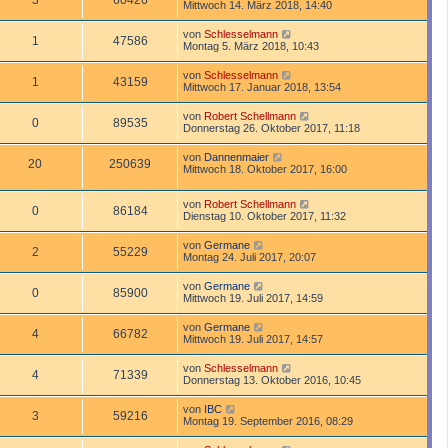
3
60426
Mittwoch 14. März 2018, 14:40
von
Schlesselmann
1
47586
Montag 5. März 2018, 10:43
von
Schlesselmann
1
43159
Mittwoch 17. Januar 2018, 13:54
von
Robert Schellmann
0
89535
Donnerstag 26. Oktober 2017, 11:18
von
Dannenmaier
20
250639
Mittwoch 18. Oktober 2017, 16:00
von
Robert Schellmann
0
86184
Dienstag 10. Oktober 2017, 11:32
von
Germane
2
55229
Montag 24. Juli 2017, 20:07
von
Germane
0
85900
Mittwoch 19. Juli 2017, 14:59
von
Germane
4
66782
Mittwoch 19. Juli 2017, 14:57
von
Schlesselmann
4
71339
Donnerstag 13. Oktober 2016, 10:45
von
IBC
3
59216
Montag 19. September 2016, 08:29