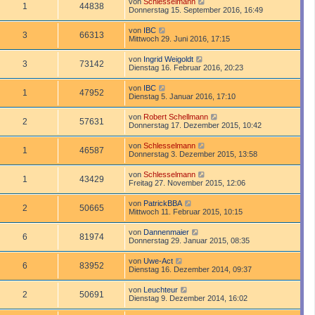
von
Schlesselmann
1
44838
Donnerstag 15. September 2016, 16:49
von
IBC
3
66313
Mittwoch 29. Juni 2016, 17:15
von
Ingrid Weigoldt
3
73142
Dienstag 16. Februar 2016, 20:23
von
IBC
1
47952
Dienstag 5. Januar 2016, 17:10
von
Robert Schellmann
2
57631
Donnerstag 17. Dezember 2015, 10:42
von
Schlesselmann
1
46587
Donnerstag 3. Dezember 2015, 13:58
von
Schlesselmann
1
43429
Freitag 27. November 2015, 12:06
von
PatrickBBA
2
50665
Mittwoch 11. Februar 2015, 10:15
von
Dannenmaier
6
81974
Donnerstag 29. Januar 2015, 08:35
von
Uwe-Act
6
83952
Dienstag 16. Dezember 2014, 09:37
von
Leuchteur
2
50691
Dienstag 9. Dezember 2014, 16:02