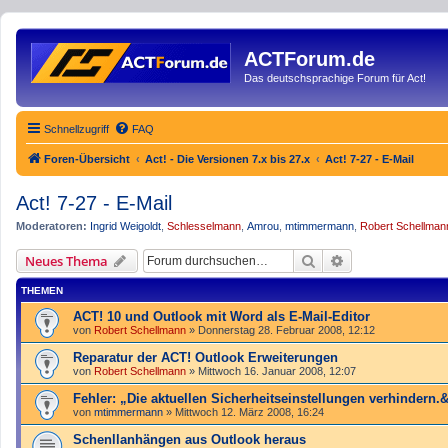
ACTForum.de
Das deutschsprachige Forum für Act!
Schnellzugriff
FAQ
Foren-Übersicht
Act! - Die Versionen 7.x bis 27.x
Act! 7-27 - E-Mail
Act! 7-27 - E-Mail
Moderatoren:
Ingrid Weigoldt
,
Schlesselmann
,
Amrou
,
mtimmermann
,
Robert Schellman
Suche
Erweiterte Such
Neues Thema
THEMEN
ACT! 10 und Outlook mit Word als E-Mail-Editor
von
Robert Schellmann
»
Donnerstag 28. Februar 2008, 12:12
Reparatur der ACT! Outlook Erweiterungen
von
Robert Schellmann
»
Mittwoch 16. Januar 2008, 12:07
Fehler: „Die aktuellen Sicherheitseinstellungen verhindern.
von
mtimmermann
»
Mittwoch 12. März 2008, 16:24
Schenllanhängen aus Outlook heraus