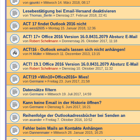
von
gpunkt
»
Mittwoch 14. März 2018, 08:17
Lesebestätigung bei Email-Versand deaktivieren
von
Thomas_Berlin
»
Dienstag 27. Februar 2018, 22:41
ACT 17 findet Outlook 2016 nicht
von
westi2605
»
Montag 15. Januar 2018, 12:36
ACT! 17+ Office 2016 Version 16.0.8431.2079 Absturz E-Mail
von
Robert Schellmann
»
Donnerstag 26. Oktober 2017, 11:18
ACT!16 - Outlook emails lassen sich nicht anhängen!
von
H Müller
»
Mittwoch 11. Dezember 2013, 13:15
ACT! 19.1 Office 2016 Version 16.0.8431.2079 Absturz E-Mail
von
Robert Schellmann
»
Dienstag 10. Oktober 2017, 11:32
ACT!19 +Win10+Office2016= Mies!
von
Germane
»
Freitag 23. Juni 2017, 21:58
Datensätze filtern
von
Germane
»
Mittwoch 19. Juli 2017, 14:59
Kann keine Email in der Historie öffnen?
von
Germane
»
Dienstag 6. Juni 2017, 16:21
Reihenfolge der Outlookadressbücher bei Senden an
von
asander
»
Freitag 7. Oktober 2016, 10:52
Fehler beim Mails an Kontakte Anhängen
von
Dannenmaier
»
Mittwoch 28. Januar 2015, 16:25