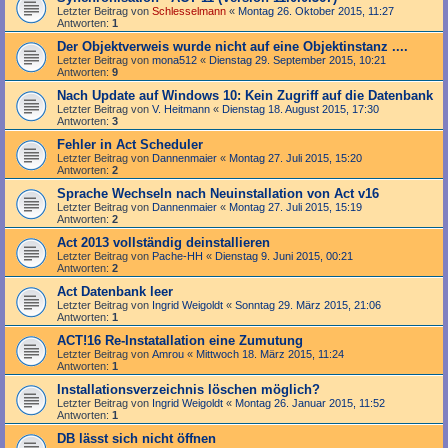
Letzter Beitrag von
Schlesselmann
«
Montag 26. Oktober 2015, 11:27
Antworten:
1
Der Objektverweis wurde nicht auf eine Objektinstanz ....
Letzter Beitrag von
mona512
«
Dienstag 29. September 2015, 10:21
Antworten:
9
Nach Update auf Windows 10: Kein Zugriff auf die Datenbank
Letzter Beitrag von
V. Heitmann
«
Dienstag 18. August 2015, 17:30
Antworten:
3
Fehler in Act Scheduler
Letzter Beitrag von
Dannenmaier
«
Montag 27. Juli 2015, 15:20
Antworten:
2
Sprache Wechseln nach Neuinstallation von Act v16
Letzter Beitrag von
Dannenmaier
«
Montag 27. Juli 2015, 15:19
Antworten:
2
Act 2013 vollständig deinstallieren
Letzter Beitrag von
Pache-HH
«
Dienstag 9. Juni 2015, 00:21
Antworten:
2
Act Datenbank leer
Letzter Beitrag von
Ingrid Weigoldt
«
Sonntag 29. März 2015, 21:06
Antworten:
1
ACT!16 Re-Instatallation eine Zumutung
Letzter Beitrag von
Amrou
«
Mittwoch 18. März 2015, 11:24
Antworten:
1
Installationsverzeichnis löschen möglich?
Letzter Beitrag von
Ingrid Weigoldt
«
Montag 26. Januar 2015, 11:52
Antworten:
1
DB lässt sich nicht öffnen