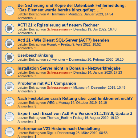
Bei Sicherung und Kopie der Datenbank Fehlermeldung:
"Das Element wurde bereits hinzugefügt. ..."
Letzter Beitrag von
V. Heitmann
«
Montag 2. Januar 2023, 14:54
Antworten:
2
ACT! 21.x Rgistrierung auf neuem Rechner
Letzter Beitrag von
Schlesselmann
«
Dienstag 19. Juli 2022, 16:43
Antworten:
1
Act! 21 - Wie Dienst SQL-Server (ACT7) beenden
Letzter Beitrag von
Ronald
«
Freitag 9. April 2021, 18:52
Antworten:
9
Userbeschränkung
Letzter Beitrag von
schwendner
«
Donnerstag 20. Februar 2020, 16:10
Installation Server nicht in Domain - Netzwerkfreigabe
Letzter Beitrag von
Schlesselmann
«
Dienstag 14. Januar 2020, 17:23
Antworten:
3
Probleme mit ACT Companion
Letzter Beitrag von
Schlesselmann
«
Mittwoch 4. Dezember 2019, 10:45
Antworten:
2
Nach Festplatten crash Rettung über .pad funktioniert nicht?
Letzter Beitrag von
WEG
«
Montag 14. Oktober 2019, 19:19
Antworten:
5
Export nach Excel von Act! Pro Version 21.1.187.0, Update 3
Letzter Beitrag von
Thomas_Berlin
«
Freitag 16. August 2019, 19:30
Antworten:
1
Performance V21 Historie nach Umstellung
Letzter Beitrag von
Rigz
«
Donnerstag 28. März 2019, 00:58
Antworten:
1