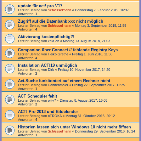
update für act! pro V17
Letzter Beitrag von
Schlesselmann
«
Donnerstag 7. Februar 2019, 16:37
Antworten:
1
Zugriff auf die Datenbank xxx nicht möglich
Letzter Beitrag von
Schlesselmann
«
Montag 3. September 2018, 11:59
Antworten:
4
Aktivierung kostenpflichtig?!
Letzter Beitrag von
xela-cb
«
Montag 13. August 2018, 21:03
Companion über Connect // fehlende Registry Keys
Letzter Beitrag von
Heiko Grethe
«
Freitag 1. Juni 2018, 11:36
Antworten:
4
Installation ACT!19 unmöglich
Letzter Beitrag von
Dirk
«
Freitag 10. November 2017, 14:20
Antworten:
2
Act-Suche funktioniert auf einem Rechner nicht
Letzter Beitrag von
Dannenmaier
«
Freitag 22. September 2017, 12:25
Antworten:
1
ACT Scheduler fehlt
Letzter Beitrag von
pitty7
«
Dienstag 8. August 2017, 16:05
Antworten:
2
ACT! Pro 2013 und Bitdefender
Letzter Beitrag von
ATROKA
«
Montag 31. Oktober 2016, 20:12
Antworten:
4
Historien lassen sich unter Windows 10 nicht mehr öffnen
Letzter Beitrag von
Schlesselmann
«
Donnerstag 29. September 2016, 10:24
Antworten:
1