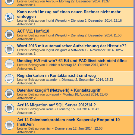
Letzter Beitrag von
Amrou
«
Montag 22. Dezember 2014, 13:37
Antworten:
1
Kann nach Umzug auf einen neuen Rechner nicht mehr
einloggen
Letzter Beitrag von
Ingrid Weigoldt
«
Dienstag 2. Dezember 2014, 22:16
Antworten:
1
ACT V11 Hotfix10
Letzter Beitrag von
Ingrid Weigoldt
«
Dienstag 2. Dezember 2014, 11:56
Antworten:
1
Word 2013 mit automatischer Aufzeichnung der Historie??
Letzter Beitrag von
Ingrid Weigoldt
«
Mittwoch 12. November 2014, 18:57
Antworten:
1
Umstieg HW mit win7 64 Bit und PAD lässt sich nicht öffne
Letzter Beitrag von
kuehbih
«
Montag 13. Oktober 2014, 09:51
Antworten:
2
Registerkarten in Kontaktansicht sind weg
Letzter Beitrag von
asander
«
Dienstag 2. September 2014, 15:23
Antworten:
4
Datenbankzugriff (Netzwerk) + Kontaktzugriff
Letzter Beitrag von
gut-sport
«
Montag 18. August 2014, 11:40
Antworten:
2
Act!16 Migration auf SQL Server 2012/14 ?
Letzter Beitrag von
Rene
«
Dienstag 15. Juli 2014, 11:42
Antworten:
2
Act 14 Datenbankproblem nach Kaspersky Endpoint 10
Inst/Dein
Letzter Beitrag von
rian
«
Donnerstag 12. Juni 2014, 12:58
Antworten:
1