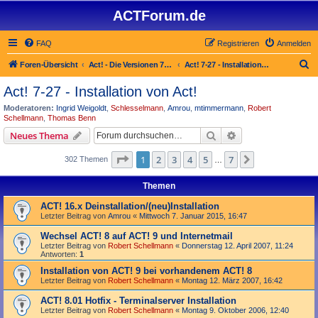
ACTForum.de
FAQ
Registrieren
Anmelden
S
Foren-Übersicht
Act! - Die Versionen 7.x bis 27.x
Act! 7-27 - Installation von Act!
u
Act! 7-27 - Installation von Act!
c
Moderatoren:
Ingrid Weigoldt
,
Schlesselmann
,
Amrou
,
mtimmermann
,
Robert
h
Schellmann
,
Thomas Benn
e
Suche
Erweiterte Suche
Neues Thema
Seite
1
von
7
1
2
3
4
5
7
Nächste
302 Themen
…
Themen
ACT! 16.x Deinstallation/(neu)Installation
Letzter Beitrag von
Amrou
«
Mittwoch 7. Januar 2015, 16:47
Wechsel ACT! 8 auf ACT! 9 und Internetmail
Letzter Beitrag von
Robert Schellmann
«
Donnerstag 12. April 2007, 11:24
Antworten:
1
Installation von ACT! 9 bei vorhandenem ACT! 8
Letzter Beitrag von
Robert Schellmann
«
Montag 12. März 2007, 16:42
ACT! 8.01 Hotfix - Terminalserver Installation
Letzter Beitrag von
Robert Schellmann
«
Montag 9. Oktober 2006, 12:40