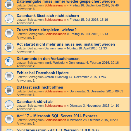
Dateneingabe muss immer wieder gespeichert werden
Letzter Beitrag von
Schlesselmann
«
Freitag 16. September 2016, 09:49
Antworten:
3
Datenbank lässt sich nicht sichern
Letzter Beitrag von
Schlesselmann
«
Freitag 15. Juli 2016, 15:16
Antworten:
1
Zusatzlizenz einspielen, wie/wo?
Letzter Beitrag von
Schlesselmann
«
Freitag 15. Juli 2016, 15:13
Antworten:
1
Act startet nicht mehr uns muss neu installiert werden
Letzter Beitrag von
Dannenmaier
«
Montag 18. April 2016, 11:33
Antworten:
4
Dokumente in den Verkaufchancen
Letzter Beitrag von
Ingrid Weigoldt
«
Donnerstag 4. Februar 2016, 10:16
Antworten:
2
Fehler bei Datenbank Update
Letzter Beitrag von
Amrou
«
Montag 14. Dezember 2015, 17:47
Antworten:
1
DB lässt sich nicht öffnen
Letzter Beitrag von
Schlesselmann
«
Donnerstag 3. Dezember 2015, 09:03
Antworten:
1
Datenbank stürzt ab
Letzter Beitrag von
Schlesselmann
«
Dienstag 3. November 2015, 14:10
Antworten:
3
Act! 17 – Microsoft SQL Server 2014 Express
Letzter Beitrag von
Schlesselmann
«
Mittwoch 28. Oktober 2015, 15:20
Antworten:
1
Synchronisation - ACT 11 (Version 11.0.0.367)