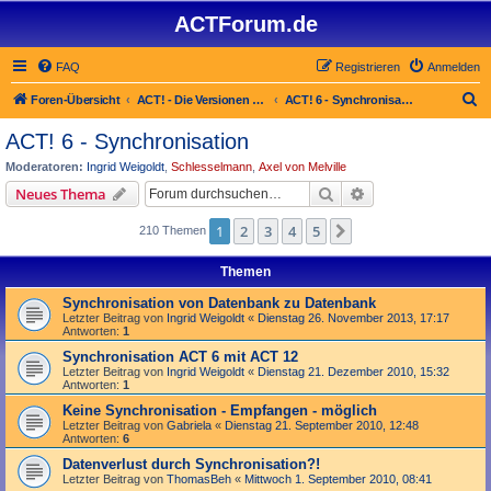
ACTForum.de
FAQ
Registrieren
Anmelden
S
Foren-Übersicht
ACT! - Die Versionen 2.x bis 6.x (auch ACT! 2000)
ACT! 6 - Synchro­nisation
u
ACT! 6 - Synchro­nisation
c
Moderatoren:
Ingrid Weigoldt
,
Schlesselmann
,
Axel von Melville
h
Suche
Erweiterte Suche
Neues Thema
e
1
2
3
4
5
Nächste
210 Themen
Themen
Synchronisation von Datenbank zu Datenbank
Letzter Beitrag von
Ingrid Weigoldt
«
Dienstag 26. November 2013, 17:17
Antworten:
1
Synchronisation ACT 6 mit ACT 12
Letzter Beitrag von
Ingrid Weigoldt
«
Dienstag 21. Dezember 2010, 15:32
Antworten:
1
Keine Synchronisation - Empfangen - möglich
Letzter Beitrag von
Gabriela
«
Dienstag 21. September 2010, 12:48
Antworten:
6
Datenverlust durch Synchronisation?!
Letzter Beitrag von
ThomasBeh
«
Mittwoch 1. September 2010, 08:41