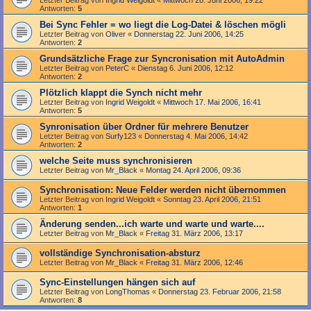
Antworten:
5
Bei Sync Fehler = wo liegt die Log-Datei & löschen mögli
Letzter Beitrag von
Oliver
«
Donnerstag 22. Juni 2006, 14:25
Antworten:
2
Grundsätzliche Frage zur Syncronisation mit AutoAdmin
Letzter Beitrag von
PeterC
«
Dienstag 6. Juni 2006, 12:12
Antworten:
2
Plötzlich klappt die Synch nicht mehr
Letzter Beitrag von
Ingrid Weigoldt
«
Mittwoch 17. Mai 2006, 16:41
Antworten:
5
Synronisation über Ordner für mehrere Benutzer
Letzter Beitrag von
Surfy123
«
Donnerstag 4. Mai 2006, 14:42
Antworten:
2
welche Seite muss synchronisieren
Letzter Beitrag von
Mr_Black
«
Montag 24. April 2006, 09:36
Synchronisation: Neue Felder werden nicht übernommen
Letzter Beitrag von
Ingrid Weigoldt
«
Sonntag 23. April 2006, 21:51
Antworten:
1
Änderung senden...ich warte und warte und warte....
Letzter Beitrag von
Mr_Black
«
Freitag 31. März 2006, 13:17
vollständige Synchronisation-absturz
Letzter Beitrag von
Mr_Black
«
Freitag 31. März 2006, 12:46
Sync-Einstellungen hängen sich auf
Letzter Beitrag von
LongThomas
«
Donnerstag 23. Februar 2006, 21:58
Antworten:
8