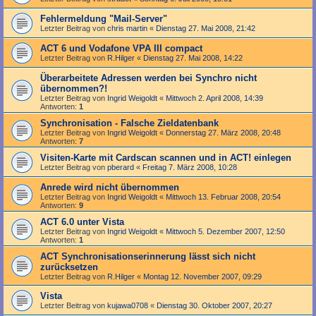
Fehlermeldung "Mail-Server"
Letzter Beitrag von
chris martin
«
Dienstag 27. Mai 2008, 21:42
ACT 6 und Vodafone VPA III compact
Letzter Beitrag von
R.Hilger
«
Dienstag 27. Mai 2008, 14:22
Überarbeitete Adressen werden bei Synchro nicht
übernommen?!
Letzter Beitrag von
Ingrid Weigoldt
«
Mittwoch 2. April 2008, 14:39
Antworten:
1
Synchronisation - Falsche Zieldatenbank
Letzter Beitrag von
Ingrid Weigoldt
«
Donnerstag 27. März 2008, 20:48
Antworten:
7
Visiten-Karte mit Cardscan scannen und in ACT! einlegen
Letzter Beitrag von
pberard
«
Freitag 7. März 2008, 10:28
Anrede wird nicht übernommen
Letzter Beitrag von
Ingrid Weigoldt
«
Mittwoch 13. Februar 2008, 20:54
Antworten:
9
ACT 6.0 unter Vista
Letzter Beitrag von
Ingrid Weigoldt
«
Mittwoch 5. Dezember 2007, 12:50
Antworten:
1
ACT Synchronisationserinnerung lässt sich nicht
zurücksetzen
Letzter Beitrag von
R.Hilger
«
Montag 12. November 2007, 09:29
Vista
Letzter Beitrag von
kujawa0708
«
Dienstag 30. Oktober 2007, 20:27