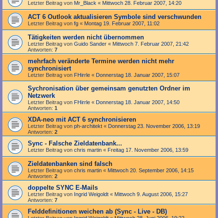
Letzter Beitrag von
Mr_Black
«
Mittwoch 28. Februar 2007, 14:20
ACT 6 Outlook aktualisieren Symbole sind verschwunden
Letzter Beitrag von
fg
«
Montag 19. Februar 2007, 11:02
Tätigkeiten werden nicht übernommen
Letzter Beitrag von
Guido Sander
«
Mittwoch 7. Februar 2007, 21:42
Antworten:
7
mehrfach veränderte Termine werden nicht mehr
synchronisiert
Letzter Beitrag von
FHirrle
«
Donnerstag 18. Januar 2007, 15:07
Sychronisation über gemeinsam genutzten Ordner im
Netzwerk
Letzter Beitrag von
FHirrle
«
Donnerstag 18. Januar 2007, 14:50
Antworten:
1
XDA-neo mit ACT 6 synchronisieren
Letzter Beitrag von
ph-architekt
«
Donnerstag 23. November 2006, 13:19
Antworten:
2
Sync - Falsche Zieldatenbank...
Letzter Beitrag von
chris martin
«
Freitag 17. November 2006, 13:59
Zieldatenbanken sind falsch
Letzter Beitrag von
chris martin
«
Mittwoch 20. September 2006, 14:15
Antworten:
2
doppelte SYNC E-Mails
Letzter Beitrag von
Ingrid Weigoldt
«
Mittwoch 9. August 2006, 15:27
Antworten:
7
Felddefinitionen weichen ab (Sync - Live - DB)
Letzter Beitrag von
Ingrid Weigoldt
«
Mittwoch 28. Juni 2006, 19:22