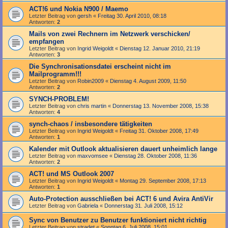
ACT!6 und Nokia N900 / Maemo
Letzter Beitrag von
gersh
«
Freitag 30. April 2010, 08:18
Antworten:
2
Mails von zwei Rechnern im Netzwerk verschicken/
empfangen
Letzter Beitrag von
Ingrid Weigoldt
«
Dienstag 12. Januar 2010, 21:19
Antworten:
3
Die Synchronisationsdatei erscheint nicht im
Mailprogramm!!!
Letzter Beitrag von
Robin2009
«
Dienstag 4. August 2009, 11:50
Antworten:
2
SYNCH-PROBLEM!
Letzter Beitrag von
chris martin
«
Donnerstag 13. November 2008, 15:38
Antworten:
4
synch-chaos / insbesondere tätigkeiten
Letzter Beitrag von
Ingrid Weigoldt
«
Freitag 31. Oktober 2008, 17:49
Antworten:
1
Kalender mit Outlook aktualisieren dauert unheimlich lange
Letzter Beitrag von
maxvomsee
«
Dienstag 28. Oktober 2008, 11:36
Antworten:
2
ACT! und MS Outlook 2007
Letzter Beitrag von
Ingrid Weigoldt
«
Montag 29. September 2008, 17:13
Antworten:
1
Auto-Protection ausschließen bei ACT! 6 und Avira AntiVir
Letzter Beitrag von
Gabriela
«
Donnerstag 31. Juli 2008, 15:12
Sync von Benutzer zu Benutzer funktioniert nicht richtig
Letzter Beitrag von
stradet
«
Sonntag 6. Juli 2008, 15:01