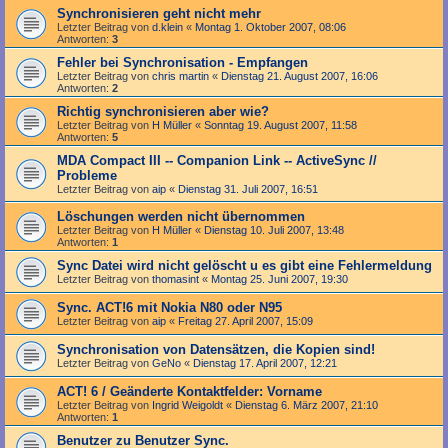
Synchronisieren geht nicht mehr
Letzter Beitrag von
d.klein
«
Montag 1. Oktober 2007, 08:06
Antworten:
3
Fehler bei Synchronisation - Empfangen
Letzter Beitrag von
chris martin
«
Dienstag 21. August 2007, 16:06
Antworten:
2
Richtig synchronisieren aber wie?
Letzter Beitrag von
H Müller
«
Sonntag 19. August 2007, 11:58
Antworten:
5
MDA Compact III -- Companion Link -- ActiveSync //
Probleme
Letzter Beitrag von
aip
«
Dienstag 31. Juli 2007, 16:51
Löschungen werden nicht übernommen
Letzter Beitrag von
H Müller
«
Dienstag 10. Juli 2007, 13:48
Antworten:
1
Sync Datei wird nicht gelöscht u es gibt eine Fehlermeldung
Letzter Beitrag von
thomasint
«
Montag 25. Juni 2007, 19:30
Sync. ACT!6 mit Nokia N80 oder N95
Letzter Beitrag von
aip
«
Freitag 27. April 2007, 15:09
Synchronisation von Datensätzen, die Kopien sind!
Letzter Beitrag von
GeNo
«
Dienstag 17. April 2007, 12:21
ACT! 6 / Geänderte Kontaktfelder: Vorname
Letzter Beitrag von
Ingrid Weigoldt
«
Dienstag 6. März 2007, 21:10
Antworten:
1
Benutzer zu Benutzer Sync.