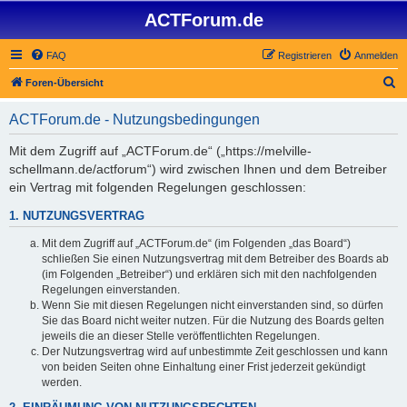
ACTForum.de
FAQ
Registrieren
Anmelden
S
Foren-Übersicht
u
ACTForum.de - Nutzungsbedingungen
c
h
Mit dem Zugriff auf „ACTForum.de“ („https://melville-
schellmann.de/actforum“) wird zwischen Ihnen und dem Betreiber
e
ein Vertrag mit folgenden Regelungen geschlossen:
1. NUTZUNGSVERTRAG
Mit dem Zugriff auf „ACTForum.de“ (im Folgenden „das Board“)
schließen Sie einen Nutzungsvertrag mit dem Betreiber des Boards ab
(im Folgenden „Betreiber“) und erklären sich mit den nachfolgenden
Regelungen einverstanden.
Wenn Sie mit diesen Regelungen nicht einverstanden sind, so dürfen
Sie das Board nicht weiter nutzen. Für die Nutzung des Boards gelten
jeweils die an dieser Stelle veröffentlichten Regelungen.
Der Nutzungsvertrag wird auf unbestimmte Zeit geschlossen und kann
von beiden Seiten ohne Einhaltung einer Frist jederzeit gekündigt
werden.