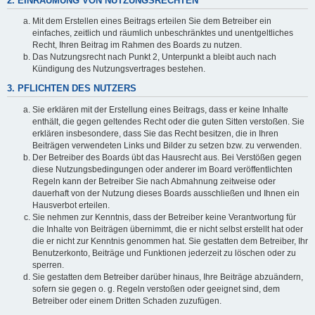
2. EINRÄUMUNG VON NUTZUNGSRECHTEN
Mit dem Erstellen eines Beitrags erteilen Sie dem Betreiber ein
einfaches, zeitlich und räumlich unbeschränktes und unentgeltliches
Recht, Ihren Beitrag im Rahmen des Boards zu nutzen.
Das Nutzungsrecht nach Punkt 2, Unterpunkt a bleibt auch nach
Kündigung des Nutzungsvertrages bestehen.
3. PFLICHTEN DES NUTZERS
Sie erklären mit der Erstellung eines Beitrags, dass er keine Inhalte
enthält, die gegen geltendes Recht oder die guten Sitten verstoßen. Sie
erklären insbesondere, dass Sie das Recht besitzen, die in Ihren
Beiträgen verwendeten Links und Bilder zu setzen bzw. zu verwenden.
Der Betreiber des Boards übt das Hausrecht aus. Bei Verstößen gegen
diese Nutzungsbedingungen oder anderer im Board veröffentlichten
Regeln kann der Betreiber Sie nach Abmahnung zeitweise oder
dauerhaft von der Nutzung dieses Boards ausschließen und Ihnen ein
Hausverbot erteilen.
Sie nehmen zur Kenntnis, dass der Betreiber keine Verantwortung für
die Inhalte von Beiträgen übernimmt, die er nicht selbst erstellt hat oder
die er nicht zur Kenntnis genommen hat. Sie gestatten dem Betreiber, Ihr
Benutzerkonto, Beiträge und Funktionen jederzeit zu löschen oder zu
sperren.
Sie gestatten dem Betreiber darüber hinaus, Ihre Beiträge abzuändern,
sofern sie gegen o. g. Regeln verstoßen oder geeignet sind, dem
Betreiber oder einem Dritten Schaden zuzufügen.