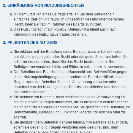
2. EINRÄUMUNG VON NUTZUNGSRECHTEN
Mit dem Erstellen eines Beitrags erteilen Sie dem Betreiber ein
einfaches, zeitlich und räumlich unbeschränktes und unentgeltliches
Recht, Ihren Beitrag im Rahmen des Boards zu nutzen.
Das Nutzungsrecht nach Punkt 2, Unterpunkt a bleibt auch nach
Kündigung des Nutzungsvertrages bestehen.
3. PFLICHTEN DES NUTZERS
Sie erklären mit der Erstellung eines Beitrags, dass er keine Inhalte
enthält, die gegen geltendes Recht oder die guten Sitten verstoßen. Sie
erklären insbesondere, dass Sie das Recht besitzen, die in Ihren
Beiträgen verwendeten Links und Bilder zu setzen bzw. zu verwenden.
Der Betreiber des Boards übt das Hausrecht aus. Bei Verstößen gegen
diese Nutzungsbedingungen oder anderer im Board veröffentlichten
Regeln kann der Betreiber Sie nach Abmahnung zeitweise oder
dauerhaft von der Nutzung dieses Boards ausschließen und Ihnen ein
Hausverbot erteilen.
Sie nehmen zur Kenntnis, dass der Betreiber keine Verantwortung für
die Inhalte von Beiträgen übernimmt, die er nicht selbst erstellt hat oder
die er nicht zur Kenntnis genommen hat. Sie gestatten dem Betreiber, Ihr
Benutzerkonto, Beiträge und Funktionen jederzeit zu löschen oder zu
sperren.
Sie gestatten dem Betreiber darüber hinaus, Ihre Beiträge abzuändern,
sofern sie gegen o. g. Regeln verstoßen oder geeignet sind, dem
Betreiber oder einem Dritten Schaden zuzufügen.