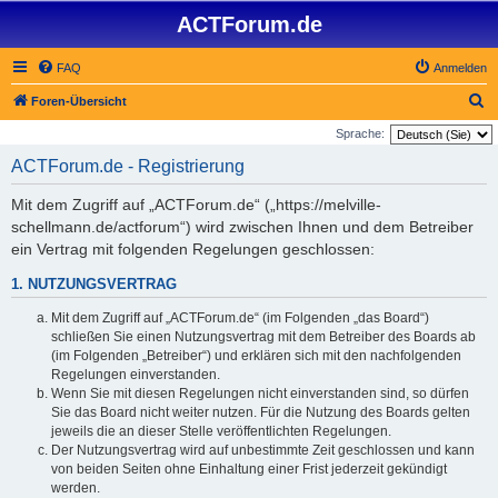
ACTForum.de
FAQ
Anmelden
S
Foren-Übersicht
u
Sprache:
c
ACTForum.de - Registrierung
h
Mit dem Zugriff auf „ACTForum.de“ („https://melville-
e
schellmann.de/actforum“) wird zwischen Ihnen und dem Betreiber
ein Vertrag mit folgenden Regelungen geschlossen:
1. NUTZUNGSVERTRAG
Mit dem Zugriff auf „ACTForum.de“ (im Folgenden „das Board“)
schließen Sie einen Nutzungsvertrag mit dem Betreiber des Boards ab
(im Folgenden „Betreiber“) und erklären sich mit den nachfolgenden
Regelungen einverstanden.
Wenn Sie mit diesen Regelungen nicht einverstanden sind, so dürfen
Sie das Board nicht weiter nutzen. Für die Nutzung des Boards gelten
jeweils die an dieser Stelle veröffentlichten Regelungen.
Der Nutzungsvertrag wird auf unbestimmte Zeit geschlossen und kann
von beiden Seiten ohne Einhaltung einer Frist jederzeit gekündigt
werden.