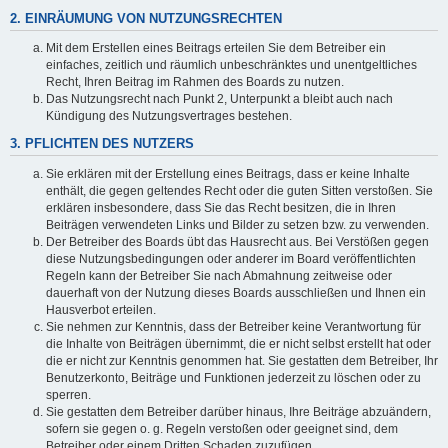
2. EINRÄUMUNG VON NUTZUNGSRECHTEN
Mit dem Erstellen eines Beitrags erteilen Sie dem Betreiber ein
einfaches, zeitlich und räumlich unbeschränktes und unentgeltliches
Recht, Ihren Beitrag im Rahmen des Boards zu nutzen.
Das Nutzungsrecht nach Punkt 2, Unterpunkt a bleibt auch nach
Kündigung des Nutzungsvertrages bestehen.
3. PFLICHTEN DES NUTZERS
Sie erklären mit der Erstellung eines Beitrags, dass er keine Inhalte
enthält, die gegen geltendes Recht oder die guten Sitten verstoßen. Sie
erklären insbesondere, dass Sie das Recht besitzen, die in Ihren
Beiträgen verwendeten Links und Bilder zu setzen bzw. zu verwenden.
Der Betreiber des Boards übt das Hausrecht aus. Bei Verstößen gegen
diese Nutzungsbedingungen oder anderer im Board veröffentlichten
Regeln kann der Betreiber Sie nach Abmahnung zeitweise oder
dauerhaft von der Nutzung dieses Boards ausschließen und Ihnen ein
Hausverbot erteilen.
Sie nehmen zur Kenntnis, dass der Betreiber keine Verantwortung für
die Inhalte von Beiträgen übernimmt, die er nicht selbst erstellt hat oder
die er nicht zur Kenntnis genommen hat. Sie gestatten dem Betreiber, Ihr
Benutzerkonto, Beiträge und Funktionen jederzeit zu löschen oder zu
sperren.
Sie gestatten dem Betreiber darüber hinaus, Ihre Beiträge abzuändern,
sofern sie gegen o. g. Regeln verstoßen oder geeignet sind, dem
Betreiber oder einem Dritten Schaden zuzufügen.