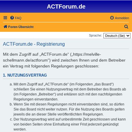
ACTForum.de
FAQ
Anmelden
S
Foren-Übersicht
u
Sprache:
c
ACTForum.de - Registrierung
h
Mit dem Zugriff auf „ACTForum.de“ („https://melville-
e
schellmann.de/actforum“) wird zwischen Ihnen und dem Betreiber
ein Vertrag mit folgenden Regelungen geschlossen:
1. NUTZUNGSVERTRAG
Mit dem Zugriff auf „ACTForum.de“ (im Folgenden „das Board“)
schließen Sie einen Nutzungsvertrag mit dem Betreiber des Boards ab
(im Folgenden „Betreiber“) und erklären sich mit den nachfolgenden
Regelungen einverstanden.
Wenn Sie mit diesen Regelungen nicht einverstanden sind, so dürfen
Sie das Board nicht weiter nutzen. Für die Nutzung des Boards gelten
jeweils die an dieser Stelle veröffentlichten Regelungen.
Der Nutzungsvertrag wird auf unbestimmte Zeit geschlossen und kann
von beiden Seiten ohne Einhaltung einer Frist jederzeit gekündigt
werden.