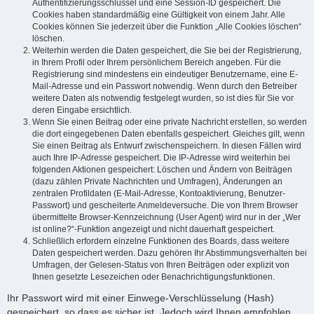
Authentifizierungsschlüssel und eine Session-ID gespeichert. Die
Cookies haben standardmäßig eine Gültigkeit von einem Jahr. Alle
Cookies können Sie jederzeit über die Funktion „Alle Cookies löschen“
löschen.
Weiterhin werden die Daten gespeichert, die Sie bei der Registrierung,
in Ihrem Profil oder Ihrem persönlichem Bereich angeben. Für die
Registrierung sind mindestens ein eindeutiger Benutzername, eine E-
Mail-Adresse und ein Passwort notwendig. Wenn durch den Betreiber
weitere Daten als notwendig festgelegt wurden, so ist dies für Sie vor
deren Eingabe ersichtlich.
Wenn Sie einen Beitrag oder eine private Nachricht erstellen, so werden
die dort eingegebenen Daten ebenfalls gespeichert. Gleiches gilt, wenn
Sie einen Beitrag als Entwurf zwischenspeichern. In diesen Fällen wird
auch Ihre IP-Adresse gespeichert. Die IP-Adresse wird weiterhin bei
folgenden Aktionen gespeichert: Löschen und Ändern von Beiträgen
(dazu zählen Private Nachrichten und Umfragen), Änderungen an
zentralen Profildaten (E-Mail-Adresse, Kontoaktivierung, Benutzer-
Passwort) und gescheiterte Anmeldeversuche. Die von Ihrem Browser
übermittelte Browser-Kennzeichnung (User Agent) wird nur in der „Wer
ist online?“-Funktion angezeigt und nicht dauerhaft gespeichert.
Schließlich erfordern einzelne Funktionen des Boards, dass weitere
Daten gespeichert werden. Dazu gehören Ihr Abstimmungsverhalten bei
Umfragen, der Gelesen-Status von Ihren Beiträgen oder explizit von
Ihnen gesetzte Lesezeichen oder Benachrichtigungsfunktionen.
Ihr Passwort wird mit einer Einwege-Verschlüsselung (Hash)
gespeichert, so dass es sicher ist. Jedoch wird Ihnen empfohlen,