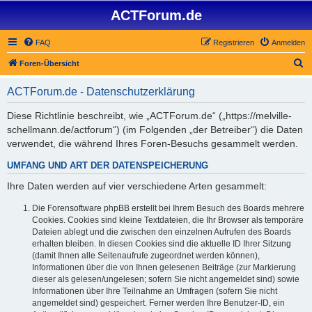
ACTForum.de
FAQ
Registrieren
Anmelden
S
Foren-Übersicht
u
ACTForum.de - Datenschutzerklärung
c
h
Diese Richtlinie beschreibt, wie „ACTForum.de“ („https://melville-
schellmann.de/actforum“) (im Folgenden „der Betreiber“) die Daten
e
verwendet, die während Ihres Foren-Besuchs gesammelt werden.
UMFANG UND ART DER DATENSPEICHERUNG
Ihre Daten werden auf vier verschiedene Arten gesammelt:
Die Forensoftware phpBB erstellt bei Ihrem Besuch des Boards mehrere
Cookies. Cookies sind kleine Textdateien, die Ihr Browser als temporäre
Dateien ablegt und die zwischen den einzelnen Aufrufen des Boards
erhalten bleiben. In diesen Cookies sind die aktuelle ID Ihrer Sitzung
(damit Ihnen alle Seitenaufrufe zugeordnet werden können),
Informationen über die von Ihnen gelesenen Beiträge (zur Markierung
dieser als gelesen/ungelesen; sofern Sie nicht angemeldet sind) sowie
Informationen über Ihre Teilnahme an Umfragen (sofern Sie nicht
angemeldet sind) gespeichert. Ferner werden Ihre Benutzer-ID, ein