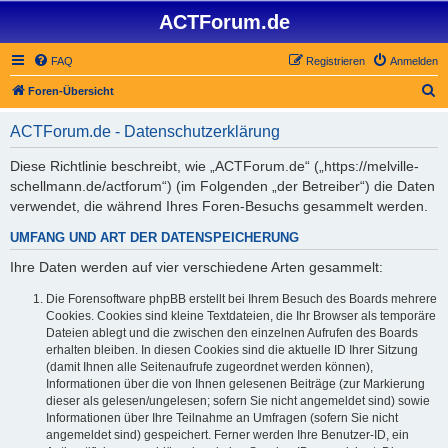
ACTForum.de
FAQ
Registrieren
Anmelden
S
Foren-Übersicht
u
ACTForum.de - Datenschutzerklärung
c
h
Diese Richtlinie beschreibt, wie „ACTForum.de“ („https://melville-
schellmann.de/actforum“) (im Folgenden „der Betreiber“) die Daten
e
verwendet, die während Ihres Foren-Besuchs gesammelt werden.
UMFANG UND ART DER DATENSPEICHERUNG
Ihre Daten werden auf vier verschiedene Arten gesammelt:
Die Forensoftware phpBB erstellt bei Ihrem Besuch des Boards mehrere
Cookies. Cookies sind kleine Textdateien, die Ihr Browser als temporäre
Dateien ablegt und die zwischen den einzelnen Aufrufen des Boards
erhalten bleiben. In diesen Cookies sind die aktuelle ID Ihrer Sitzung
(damit Ihnen alle Seitenaufrufe zugeordnet werden können),
Informationen über die von Ihnen gelesenen Beiträge (zur Markierung
dieser als gelesen/ungelesen; sofern Sie nicht angemeldet sind) sowie
Informationen über Ihre Teilnahme an Umfragen (sofern Sie nicht
angemeldet sind) gespeichert. Ferner werden Ihre Benutzer-ID, ein