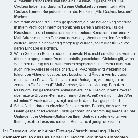
Authentifizierungsschlüssel und eine Session-ID gespeichert. Die
Cookies haben standardmäßig eine Gültigkeit von einem Jahr. Alle
Cookies können Sie jederzeit über die Funktion „Alle Cookies löschen“
löschen.
Weiterhin werden die Daten gespeichert, die Sie bei der Registrierung,
in Ihrem Profil oder Ihrem persönlichem Bereich angeben. Für die
Registrierung sind mindestens ein eindeutiger Benutzername, eine E-
Mail-Adresse und ein Passwort notwendig. Wenn durch den Betreiber
weitere Daten als notwendig festgelegt wurden, so ist dies für Sie vor
deren Eingabe ersichtlich.
Wenn Sie einen Beitrag oder eine private Nachricht erstellen, so werden
die dort eingegebenen Daten ebenfalls gespeichert. Gleiches gilt, wenn
Sie einen Beitrag als Entwurf zwischenspeichern. In diesen Fällen wird
auch Ihre IP-Adresse gespeichert. Die IP-Adresse wird weiterhin bei
folgenden Aktionen gespeichert: Löschen und Ändern von Beiträgen
(dazu zählen Private Nachrichten und Umfragen), Änderungen an
zentralen Profildaten (E-Mail-Adresse, Kontoaktivierung, Benutzer-
Passwort) und gescheiterte Anmeldeversuche. Die von Ihrem Browser
übermittelte Browser-Kennzeichnung (User Agent) wird nur in der „Wer
ist online?“-Funktion angezeigt und nicht dauerhaft gespeichert.
Schließlich erfordern einzelne Funktionen des Boards, dass weitere
Daten gespeichert werden. Dazu gehören Ihr Abstimmungsverhalten bei
Umfragen, der Gelesen-Status von Ihren Beiträgen oder explizit von
Ihnen gesetzte Lesezeichen oder Benachrichtigungsfunktionen.
Ihr Passwort wird mit einer Einwege-Verschlüsselung (Hash)
gespeichert, so dass es sicher ist. Jedoch wird Ihnen empfohlen,