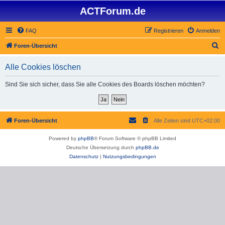
ACTForum.de
FAQ
Registrieren
Anmelden
S
Foren-Übersicht
u
Alle Cookies löschen
c
h
Sind Sie sich sicher, dass Sie alle Cookies des Boards löschen möchten?
e
Foren-Übersicht
Alle Zeiten sind
UTC+02:00
Powered by
phpBB
® Forum Software © phpBB Limited
Deutsche Übersetzung durch
phpBB.de
Datenschutz
|
Nutzungsbedingungen