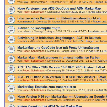
von
SAW
»
Donnerstag 20. Dezember 2018, 10:44
» in
Act! 7-27 - Fragen un
Neue Versionen von ADB GeoCode und ADM MarkerMap
von
Robert Schellmann
»
Dienstag 2. Oktober 2018, 15:24
» in
Add-Ons für 
Löschen eines Benutzers mit Datenübernahme bricht ab
von
martins42
»
Dienstag 28. August 2018, 13:58
» in
Act! 7-27 - Fragen und
Aktivierung kostenpflichtig?!
von
xela-cb
»
Montag 13. August 2018, 21:03
» in
Act! 7-27 - Installation von 
Aktivierung in kritischen Umgebungen, ACT! 19 Deutsch
von
rudi
»
Mittwoch 24. Januar 2018, 19:13
» in
Act! 7-27 - Fragen und Antwo
MarkerMap und GeoCode jetzt mit Proxy Unterstützung
von
Robert Schellmann
»
Montag 15. Januar 2018, 17:26
» in
Add-Ons für A
Marker Map - Markierungen in unterschiedlichen Farben
von
Robert Schellmann
»
Donnerstag 21. Dezember 2017, 12:12
» in
Add-On
ACT! 17+ Office 2016 Version 16.0.8431.2079 Absturz E-Mail
von
Robert Schellmann
»
Donnerstag 26. Oktober 2017, 11:18
» in
Act! 7-27 
ACT! 19.1 Office 2016 Version 16.0.8431.2079 Absturz E-Mail
von
Robert Schellmann
»
Dienstag 10. Oktober 2017, 11:32
» in
Act! 7-27 - E
MarkerMap Testseite zum Ausprobieren
von
Robert Schellmann
»
Donnerstag 28. September 2017, 14:49
» in
Add-On
Neue Version 0.96 von MarkerMap mit Übergabe an Google 
von
Robert Schellmann
»
Mittwoch 27. September 2017, 15:09
» in
Add-Ons f
Kleine Korrektur bei ADM Script MarkerMap