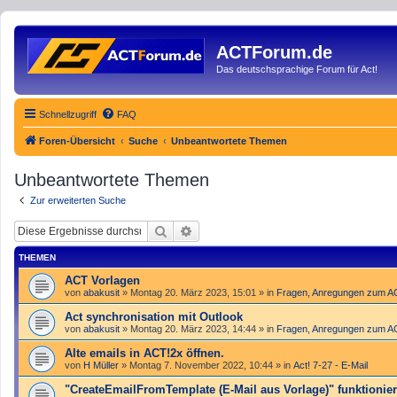
ACTForum.de
Das deutschsprachige Forum für Act!
Schnellzugriff
FAQ
Foren-Übersicht
Suche
Unbeantwortete Themen
Unbeantwortete Themen
Zur erweiterten Suche
Suche
Erweiterte Suche
THEMEN
ACT Vorlagen
von
abakusit
»
Montag 20. März 2023, 15:01
» in
Fragen, Anregungen zum 
Act synchronisation mit Outlook
von
abakusit
»
Montag 20. März 2023, 14:44
» in
Fragen, Anregungen zum 
Alte emails in ACT!2x öffnen.
von
H Müller
»
Montag 7. November 2022, 10:44
» in
Act! 7-27 - E-Mail
"Create­Email­From­Template (E-Mail aus Vorlage)" funktioniert