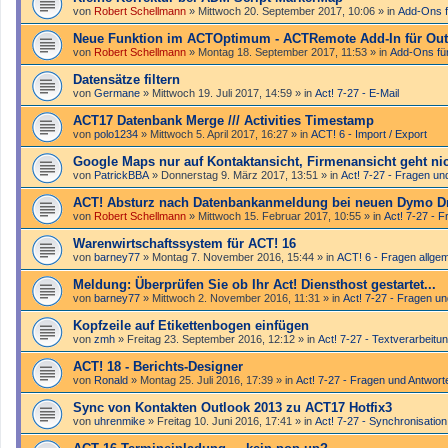
von
Robert Schellmann
»
Mittwoch 20. September 2017, 10:06
» in
Add-Ons f
Neue Funktion im ACTOptimum - ACTRemote Add-In für Out
von
Robert Schellmann
»
Montag 18. September 2017, 11:53
» in
Add-Ons fü
Datensätze filtern
von
Germane
»
Mittwoch 19. Juli 2017, 14:59
» in
Act! 7-27 - E-Mail
ACT17 Datenbank Merge /// Activities Timestamp
von
polo1234
»
Mittwoch 5. April 2017, 16:27
» in
ACT! 6 - Import / Export
Google Maps nur auf Kontaktansicht, Firmenansicht geht ni
von
PatrickBBA
»
Donnerstag 9. März 2017, 13:51
» in
Act! 7-27 - Fragen un
ACT! Absturz nach Datenbankanmeldung bei neuen Dymo D
von
Robert Schellmann
»
Mittwoch 15. Februar 2017, 10:55
» in
Act! 7-27 - 
Warenwirtschaftssystem für ACT! 16
von
barney77
»
Montag 7. November 2016, 15:44
» in
ACT! 6 - Fragen allge
Meldung: Überprüfen Sie ob Ihr Act! Diensthost gestartet...
von
barney77
»
Mittwoch 2. November 2016, 11:31
» in
Act! 7-27 - Fragen u
Kopfzeile auf Etikettenbogen einfügen
von
zmh
»
Freitag 23. September 2016, 12:12
» in
Act! 7-27 - Text­­ver­arbei­
ACT! 18 - Berichts-Designer
von
Ronald
»
Montag 25. Juli 2016, 17:39
» in
Act! 7-27 - Fragen und Antwort
Sync von Kontakten Outlook 2013 zu ACT17 Hotfix3
von
uhrenmike
»
Freitag 10. Juni 2016, 17:41
» in
Act! 7-27 - Synchronisation 