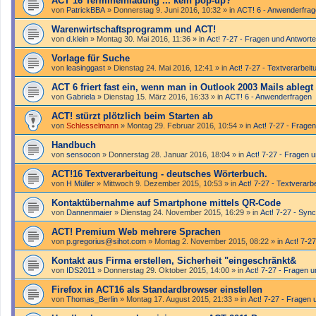
ACT 16 Termineinladung ... kein pop-up?
von
PatrickBBA
»
Donnerstag 9. Juni 2016, 10:32
» in
ACT! 6 - Anwender­fra
Warenwirtschaftsprogramm und ACT!
von
d.klein
»
Montag 30. Mai 2016, 11:36
» in
Act! 7-27 - Fragen und Antwort
Vorlage für Suche
von
leasinggast
»
Dienstag 24. Mai 2016, 12:41
» in
Act! 7-27 - Text­­ver­arbei
ACT 6 friert fast ein, wenn man in Outlook 2003 Mails ablegt
von
Gabriela
»
Dienstag 15. März 2016, 16:33
» in
ACT! 6 - Anwender­fragen
ACT! stürzt plötzlich beim Starten ab
von
Schlesselmann
»
Montag 29. Februar 2016, 10:54
» in
Act! 7-27 - Frage
Handbuch
von
sensocon
»
Donnerstag 28. Januar 2016, 18:04
» in
Act! 7-27 - Fragen 
ACT!16 Textverarbeitung - deutsches Wörterbuch.
von
H Müller
»
Mittwoch 9. Dezember 2015, 10:53
» in
Act! 7-27 - Text­­ver­ar
Kontaktübernahme auf Smartphone mittels QR-Code
von
Dannenmaier
»
Dienstag 24. November 2015, 16:29
» in
Act! 7-27 - Sync
ACT! Premium Web mehrere Sprachen
von
p.gregorius@sihot.com
»
Montag 2. November 2015, 08:22
» in
Act! 7-27
Kontakt aus Firma erstellen, Sicherheit "eingeschränkt&
von
IDS2011
»
Donnerstag 29. Oktober 2015, 14:00
» in
Act! 7-27 - Fragen 
Firefox in ACT16 als Standardbrowser einstellen
von
Thomas_Berlin
»
Montag 17. August 2015, 21:33
» in
Act! 7-27 - Fragen 