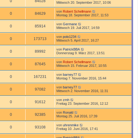
0
84028
Mittwoch 20. September 2017, 10:06
von
Robert Schellmann
0
84629
Montag 18. September 2017, 11:53
von
Germane
0
85914
Mittwoch 19. Juli 2017, 14:59
von
polo1234
0
173713
Mittwoch 5. April 2017, 16:27
von
PatrickBBA
0
89992
Donnerstag 9. März 2017, 13:51
von
Robert Schellmann
0
87645
Mittwoch 15. Februar 2017, 10:55
von
barney77
0
167231
Montag 7. November 2016, 15:44
von
barney77
0
97082
Mittwoch 2. November 2016, 11:31
von
zmh
0
91612
Freitag 23. September 2016, 12:12
von
Ronald
0
92385
Montag 25. Juli 2016, 17:39
von
uhrenmike
0
93108
Freitag 10. Juni 2016, 17:41
von
PatrickBBA