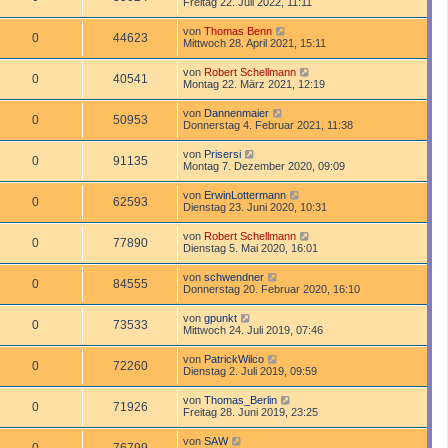
Freitag 22. Juli 2022, 11:11
von
Thomas Benn
0
44623
Mittwoch 28. April 2021, 15:11
von
Robert Schellmann
0
40541
Montag 22. März 2021, 12:19
von
Dannenmaier
0
50953
Donnerstag 4. Februar 2021, 11:38
von
Prisersi
0
91135
Montag 7. Dezember 2020, 09:09
von
ErwinLottermann
0
62593
Dienstag 23. Juni 2020, 10:31
von
Robert Schellmann
0
77890
Dienstag 5. Mai 2020, 16:01
von
schwendner
0
84555
Donnerstag 20. Februar 2020, 16:10
von
gpunkt
0
73533
Mittwoch 24. Juli 2019, 07:46
von
PatrickWilco
0
72260
Dienstag 2. Juli 2019, 09:59
von
Thomas_Berlin
0
71926
Freitag 28. Juni 2019, 23:25
von
SAW