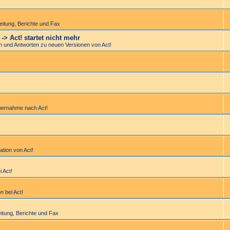
bei­tung, Berichte und Fax
> Act! startet nicht mehr
en und Antworten zu neuen Versionen von Act!
bernahme nach Act!
lation von Act!
i Act!
n bei Act!
bei­tung, Berichte und Fax