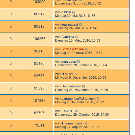
0
103090
Donnerstag 9. Juni 2016, 10:32
von
d.klein
0
86917
Montag 30. Mai 2016, 11:36
von
leasinggast
0
90813
Dienstag 24. Mai 2016, 12:41
von
Gabriela
0
106256
Dienstag 15. März 2016, 16:33
von
Schlesselmann
0
98116
Montag 29. Februar 2016, 10:54
von
sensocon
0
81486
Donnerstag 28. Januar 2016, 18:04
von
H Müller
0
93576
Mittwoch 9. Dezember 2015, 10:53
von
Dannenmaier
0
95396
Dienstag 24. November 2015, 16:29
von
p.gregorius@sihot.com
0
107332
Montag 2. November 2015, 08:22
von
IDS2011
0
82595
Donnerstag 29. Oktober 2015, 14:00
von
Thomas_Berlin
0
79511
Montag 17. August 2015, 21:33