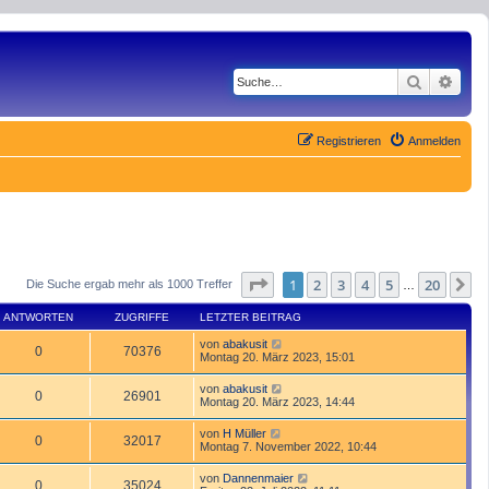
Suche
Erwe
Registrieren
Anmelden
Seite
1
von
20
1
2
3
4
5
20
N
Die Suche ergab mehr als 1000 Treffer
…
ANTWORTEN
ZUGRIFFE
LETZTER BEITRAG
von
abakusit
0
70376
Montag 20. März 2023, 15:01
von
abakusit
0
26901
Montag 20. März 2023, 14:44
von
H Müller
0
32017
Montag 7. November 2022, 10:44
von
Dannenmaier
0
35024