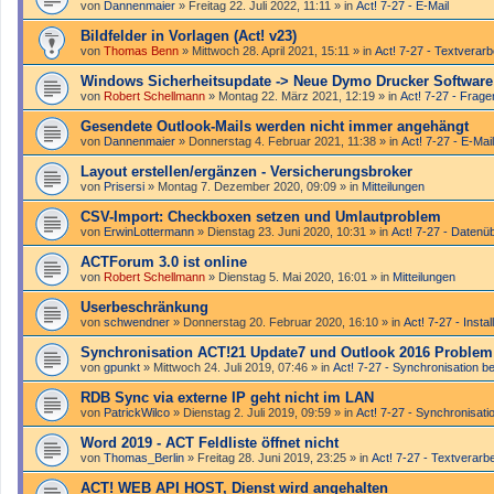
von
Dannenmaier
»
Freitag 22. Juli 2022, 11:11
» in
Act! 7-27 - E-Mail
Bildfelder in Vorlagen (Act! v23)
von
Thomas Benn
»
Mittwoch 28. April 2021, 15:11
» in
Act! 7-27 - Text­­ver­ar
Windows Sicherheitsupdate -> Neue Dymo Drucker Software -
von
Robert Schellmann
»
Montag 22. März 2021, 12:19
» in
Act! 7-27 - Frag
Gesendete Outlook-Mails werden nicht immer angehängt
von
Dannenmaier
»
Donnerstag 4. Februar 2021, 11:38
» in
Act! 7-27 - E-Mail
Layout erstellen/ergänzen - Versicherungsbroker
von
Prisersi
»
Montag 7. Dezember 2020, 09:09
» in
Mitteilungen
CSV-Import: Checkboxen setzen und Umlautproblem
von
ErwinLottermann
»
Dienstag 23. Juni 2020, 10:31
» in
Act! 7-27 - Datenü
ACTForum 3.0 ist online
von
Robert Schellmann
»
Dienstag 5. Mai 2020, 16:01
» in
Mitteilungen
Userbeschränkung
von
schwendner
»
Donnerstag 20. Februar 2020, 16:10
» in
Act! 7-27 - Instal
Synchronisation ACT!21 Update7 und Outlook 2016 Problem
von
gpunkt
»
Mittwoch 24. Juli 2019, 07:46
» in
Act! 7-27 - Synchronisation be
RDB Sync via externe IP geht nicht im LAN
von
PatrickWilco
»
Dienstag 2. Juli 2019, 09:59
» in
Act! 7-27 - Synchronisatio
Word 2019 - ACT Feldliste öffnet nicht
von
Thomas_Berlin
»
Freitag 28. Juni 2019, 23:25
» in
Act! 7-27 - Text­­ver­ar
ACT! WEB API HOST, Dienst wird angehalten