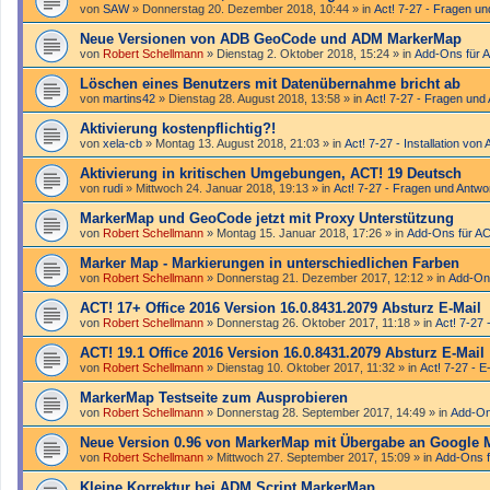
von
SAW
»
Donnerstag 20. Dezember 2018, 10:44
» in
Act! 7-27 - Fragen un
Neue Versionen von ADB GeoCode und ADM MarkerMap
von
Robert Schellmann
»
Dienstag 2. Oktober 2018, 15:24
» in
Add-Ons für 
Löschen eines Benutzers mit Datenübernahme bricht ab
von
martins42
»
Dienstag 28. August 2018, 13:58
» in
Act! 7-27 - Fragen und
Aktivierung kostenpflichtig?!
von
xela-cb
»
Montag 13. August 2018, 21:03
» in
Act! 7-27 - Installation von 
Aktivierung in kritischen Umgebungen, ACT! 19 Deutsch
von
rudi
»
Mittwoch 24. Januar 2018, 19:13
» in
Act! 7-27 - Fragen und Antwo
MarkerMap und GeoCode jetzt mit Proxy Unterstützung
von
Robert Schellmann
»
Montag 15. Januar 2018, 17:26
» in
Add-Ons für A
Marker Map - Markierungen in unterschiedlichen Farben
von
Robert Schellmann
»
Donnerstag 21. Dezember 2017, 12:12
» in
Add-On
ACT! 17+ Office 2016 Version 16.0.8431.2079 Absturz E-Mail
von
Robert Schellmann
»
Donnerstag 26. Oktober 2017, 11:18
» in
Act! 7-27 
ACT! 19.1 Office 2016 Version 16.0.8431.2079 Absturz E-Mail
von
Robert Schellmann
»
Dienstag 10. Oktober 2017, 11:32
» in
Act! 7-27 - E
MarkerMap Testseite zum Ausprobieren
von
Robert Schellmann
»
Donnerstag 28. September 2017, 14:49
» in
Add-On
Neue Version 0.96 von MarkerMap mit Übergabe an Google 
von
Robert Schellmann
»
Mittwoch 27. September 2017, 15:09
» in
Add-Ons f
Kleine Korrektur bei ADM Script MarkerMap