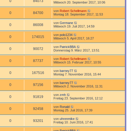
0
84073
Mittwoch 20. September 2017, 10:06
von
Robert Schellmann
0
84700
Montag 18. September 2017, 11:53
von
Germane
0
86008
Mittwoch 19. Juli 2017, 14:59
von
polo1234
0
174015
Mittwoch 5. April 2017, 16:27
von
PatrickBBA
0
90072
Donnerstag 9. März 2017, 13:51
von
Robert Schellmann
0
87737
Mittwoch 15. Februar 2017, 10:55
von
barney77
0
167516
Montag 7. November 2016, 15:44
von
barney77
0
97156
Mittwoch 2. November 2016, 11:31
von
zmh
0
91819
Freitag 23. September 2016, 12:12
von
Ronald
0
92458
Montag 25. Juli 2016, 17:39
von
uhrenmike
0
93201
Freitag 10. Juni 2016, 17:41
von
PatrickBBA