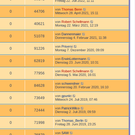
Freitag 22. Juli 2022, 11:11
von
Thomas Benn
0
44706
Mittwoch 28. April 2021, 15:11
von
Robert Schellmann
0
40621
Montag 22. März 2021, 12:19
von
Dannenmaier
0
51078
Donnerstag 4. Februar 2021, 11:38
von
Prisersi
0
91226
Montag 7. Dezember 2020, 09:09
von
ErwinLottermann
0
62819
Dienstag 23. Juni 2020, 10:31
von
Robert Schellmann
0
77956
Dienstag 5. Mai 2020, 16:01
von
schwendner
0
84628
Donnerstag 20. Februar 2020, 16:10
von
gpunkt
0
73649
Mittwoch 24. Juli 2019, 07:46
von
PatrickWilco
0
72444
Dienstag 2. Juli 2019, 09:59
von
Thomas_Berlin
0
71998
Freitag 28. Juni 2019, 23:25
von
SAW