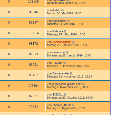
0
103146
Donnerstag 9. Juni 2016, 10:32
von
d.klein
0
86946
Montag 30. Mai 2016, 11:36
von
leasinggast
0
90897
Dienstag 24. Mai 2016, 12:41
von
Gabriela
0
106314
Dienstag 15. März 2016, 16:33
von
Schlesselmann
0
98172
Montag 29. Februar 2016, 10:54
von
sensocon
0
81513
Donnerstag 28. Januar 2016, 18:04
von
H Müller
0
93651
Mittwoch 9. Dezember 2015, 10:53
von
Dannenmaier
0
95467
Dienstag 24. November 2015, 16:29
von
p.gregorius@sihot.com
0
107404
Montag 2. November 2015, 08:22
von
IDS2011
0
82621
Donnerstag 29. Oktober 2015, 14:00
von
Thomas_Berlin
0
79534
Montag 17. August 2015, 21:33