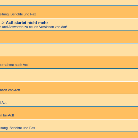
bei­tung, Berichte und Fax
> Act! startet nicht mehr
en und Antworten zu neuen Versionen von Act!
bernahme nach Act!
lation von Act!
i Act!
n bei Act!
bei­tung, Berichte und Fax