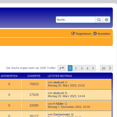
Suche
Erwe
Registrieren
Anmelden
Seite
1
von
20
1
2
3
4
5
20
N
Die Suche ergab mehr als 1000 Treffer
…
ANTWORTEN
ZUGRIFFE
LETZTER BEITRAG
von
abakusit
0
70623
Montag 20. März 2023, 15:01
von
abakusit
0
27029
Montag 20. März 2023, 14:44
von
H Müller
0
32095
Montag 7. November 2022, 10:44
von
Dannenmaier
0
35172