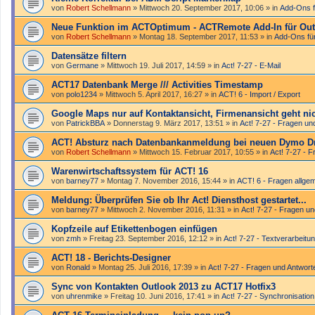
von
Robert Schellmann
»
Mittwoch 20. September 2017, 10:06
» in
Add-Ons f
Neue Funktion im ACTOptimum - ACTRemote Add-In für Out
von
Robert Schellmann
»
Montag 18. September 2017, 11:53
» in
Add-Ons fü
Datensätze filtern
von
Germane
»
Mittwoch 19. Juli 2017, 14:59
» in
Act! 7-27 - E-Mail
ACT17 Datenbank Merge /// Activities Timestamp
von
polo1234
»
Mittwoch 5. April 2017, 16:27
» in
ACT! 6 - Import / Export
Google Maps nur auf Kontaktansicht, Firmenansicht geht ni
von
PatrickBBA
»
Donnerstag 9. März 2017, 13:51
» in
Act! 7-27 - Fragen un
ACT! Absturz nach Datenbankanmeldung bei neuen Dymo D
von
Robert Schellmann
»
Mittwoch 15. Februar 2017, 10:55
» in
Act! 7-27 - 
Warenwirtschaftssystem für ACT! 16
von
barney77
»
Montag 7. November 2016, 15:44
» in
ACT! 6 - Fragen allge
Meldung: Überprüfen Sie ob Ihr Act! Diensthost gestartet...
von
barney77
»
Mittwoch 2. November 2016, 11:31
» in
Act! 7-27 - Fragen u
Kopfzeile auf Etikettenbogen einfügen
von
zmh
»
Freitag 23. September 2016, 12:12
» in
Act! 7-27 - Text­­ver­arbei­
ACT! 18 - Berichts-Designer
von
Ronald
»
Montag 25. Juli 2016, 17:39
» in
Act! 7-27 - Fragen und Antwort
Sync von Kontakten Outlook 2013 zu ACT17 Hotfix3
von
uhrenmike
»
Freitag 10. Juni 2016, 17:41
» in
Act! 7-27 - Synchronisation 