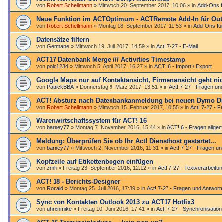
von
Robert Schellmann
»
Mittwoch 20. September 2017, 10:06
» in
Add-Ons f
Neue Funktion im ACTOptimum - ACTRemote Add-In für Out
von
Robert Schellmann
»
Montag 18. September 2017, 11:53
» in
Add-Ons fü
Datensätze filtern
von
Germane
»
Mittwoch 19. Juli 2017, 14:59
» in
Act! 7-27 - E-Mail
ACT17 Datenbank Merge /// Activities Timestamp
von
polo1234
»
Mittwoch 5. April 2017, 16:27
» in
ACT! 6 - Import / Export
Google Maps nur auf Kontaktansicht, Firmenansicht geht ni
von
PatrickBBA
»
Donnerstag 9. März 2017, 13:51
» in
Act! 7-27 - Fragen un
ACT! Absturz nach Datenbankanmeldung bei neuen Dymo D
von
Robert Schellmann
»
Mittwoch 15. Februar 2017, 10:55
» in
Act! 7-27 - 
Warenwirtschaftssystem für ACT! 16
von
barney77
»
Montag 7. November 2016, 15:44
» in
ACT! 6 - Fragen allge
Meldung: Überprüfen Sie ob Ihr Act! Diensthost gestartet...
von
barney77
»
Mittwoch 2. November 2016, 11:31
» in
Act! 7-27 - Fragen u
Kopfzeile auf Etikettenbogen einfügen
von
zmh
»
Freitag 23. September 2016, 12:12
» in
Act! 7-27 - Text­­ver­arbei­
ACT! 18 - Berichts-Designer
von
Ronald
»
Montag 25. Juli 2016, 17:39
» in
Act! 7-27 - Fragen und Antwort
Sync von Kontakten Outlook 2013 zu ACT17 Hotfix3
von
uhrenmike
»
Freitag 10. Juni 2016, 17:41
» in
Act! 7-27 - Synchronisation 