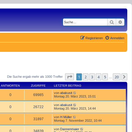
Suche
Erwe
Registrieren
Anmelden
Seite
1
von
20
1
2
3
4
5
20
N
Die Suche ergab mehr als 1000 Treffer
…
ANTWORTEN
ZUGRIFFE
LETZTER BEITRAG
von
abakusit
0
69985
Montag 20. März 2023, 15:01
von
abakusit
0
26722
Montag 20. März 2023, 14:44
von
H Müller
0
31897
Montag 7. November 2022, 10:44
von
Dannenmaier
0
34839