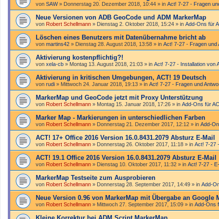
von
SAW
»
Donnerstag 20. Dezember 2018, 10:44
» in
Act! 7-27 - Fragen un
Neue Versionen von ADB GeoCode und ADM MarkerMap
von
Robert Schellmann
»
Dienstag 2. Oktober 2018, 15:24
» in
Add-Ons für 
Löschen eines Benutzers mit Datenübernahme bricht ab
von
martins42
»
Dienstag 28. August 2018, 13:58
» in
Act! 7-27 - Fragen und
Aktivierung kostenpflichtig?!
von
xela-cb
»
Montag 13. August 2018, 21:03
» in
Act! 7-27 - Installation von 
Aktivierung in kritischen Umgebungen, ACT! 19 Deutsch
von
rudi
»
Mittwoch 24. Januar 2018, 19:13
» in
Act! 7-27 - Fragen und Antwo
MarkerMap und GeoCode jetzt mit Proxy Unterstützung
von
Robert Schellmann
»
Montag 15. Januar 2018, 17:26
» in
Add-Ons für A
Marker Map - Markierungen in unterschiedlichen Farben
von
Robert Schellmann
»
Donnerstag 21. Dezember 2017, 12:12
» in
Add-On
ACT! 17+ Office 2016 Version 16.0.8431.2079 Absturz E-Mail
von
Robert Schellmann
»
Donnerstag 26. Oktober 2017, 11:18
» in
Act! 7-27 
ACT! 19.1 Office 2016 Version 16.0.8431.2079 Absturz E-Mail
von
Robert Schellmann
»
Dienstag 10. Oktober 2017, 11:32
» in
Act! 7-27 - E
MarkerMap Testseite zum Ausprobieren
von
Robert Schellmann
»
Donnerstag 28. September 2017, 14:49
» in
Add-On
Neue Version 0.96 von MarkerMap mit Übergabe an Google 
von
Robert Schellmann
»
Mittwoch 27. September 2017, 15:09
» in
Add-Ons f
Kleine Korrektur bei ADM Script MarkerMap