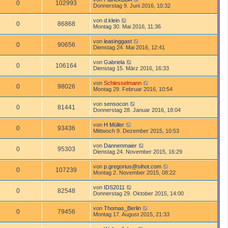
0
102993
Donnerstag 9. Juni 2016, 10:32
von
d.klein
0
86868
Montag 30. Mai 2016, 11:36
von
leasinggast
0
90656
Dienstag 24. Mai 2016, 12:41
von
Gabriela
0
106164
Dienstag 15. März 2016, 16:33
von
Schlesselmann
0
98026
Montag 29. Februar 2016, 10:54
von
sensocon
0
81441
Donnerstag 28. Januar 2016, 18:04
von
H Müller
0
93436
Mittwoch 9. Dezember 2015, 10:53
von
Dannenmaier
0
95303
Dienstag 24. November 2015, 16:29
von
p.gregorius@sihot.com
0
107239
Montag 2. November 2015, 08:22
von
IDS2011
0
82548
Donnerstag 29. Oktober 2015, 14:00
von
Thomas_Berlin
0
79456
Montag 17. August 2015, 21:33