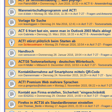
ACT 16 Termineinladung ... kein pop-up?
von
PatrickBBA
»
Donnerstag 9. Juni 2016, 10:32
» in
ACT! 6 - Anwender­fra
Warenwirtschaftsprogramm und ACT!
von
d.klein
»
Montag 30. Mai 2016, 11:36
» in
Act! 7-27 - Fragen und Antwort
Vorlage für Suche
von
leasinggast
»
Dienstag 24. Mai 2016, 12:41
» in
Act! 7-27 - Text­­ver­arbei
ACT 6 friert fast ein, wenn man in Outlook 2003 Mails ablegt
von
Gabriela
»
Dienstag 15. März 2016, 16:33
» in
ACT! 6 - Anwender­fragen
ACT! stürzt plötzlich beim Starten ab
von
Schlesselmann
»
Montag 29. Februar 2016, 10:54
» in
Act! 7-27 - Frage
Handbuch
von
sensocon
»
Donnerstag 28. Januar 2016, 18:04
» in
Act! 7-27 - Fragen 
ACT!16 Textverarbeitung - deutsches Wörterbuch.
von
H Müller
»
Mittwoch 9. Dezember 2015, 10:53
» in
Act! 7-27 - Text­­ver­ar
Kontaktübernahme auf Smartphone mittels QR-Code
von
Dannenmaier
»
Dienstag 24. November 2015, 16:29
» in
Act! 7-27 - Sync
ACT! Premium Web mehrere Sprachen
von
p.gregorius@sihot.com
»
Montag 2. November 2015, 08:22
» in
Act! 7-27
Kontakt aus Firma erstellen, Sicherheit "eingeschränkt&
von
IDS2011
»
Donnerstag 29. Oktober 2015, 14:00
» in
Act! 7-27 - Fragen 
Firefox in ACT16 als Standardbrowser einstellen
von
Thomas_Berlin
»
Montag 17. August 2015, 21:33
» in
Act! 7-27 - Fragen 