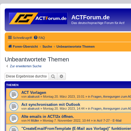
ACTForum.de
Das deutschsprachige Forum für Act!
Schnellzugriff
FAQ
Foren-Übersicht
Suche
Unbeantwortete Themen
Unbeantwortete Themen
Zur erweiterten Suche
Suche
Erweiterte Suche
THEMEN
ACT Vorlagen
von
abakusit
»
Montag 20. März 2023, 15:01
» in
Fragen, Anregungen zum 
Act synchronisation mit Outlook
von
abakusit
»
Montag 20. März 2023, 14:44
» in
Fragen, Anregungen zum 
Alte emails in ACT!2x öffnen.
von
H Müller
»
Montag 7. November 2022, 10:44
» in
Act! 7-27 - E-Mail
"Create­Email­From­Template (E-Mail aus Vorlage)" funktioniert