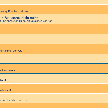
bei­tung, Berichte und Fax
> Act! startet nicht mehr
en und Antworten zu neuen Versionen von Act!
bernahme nach Act!
lation von Act!
i Act!
n bei Act!
bei­tung, Berichte und Fax