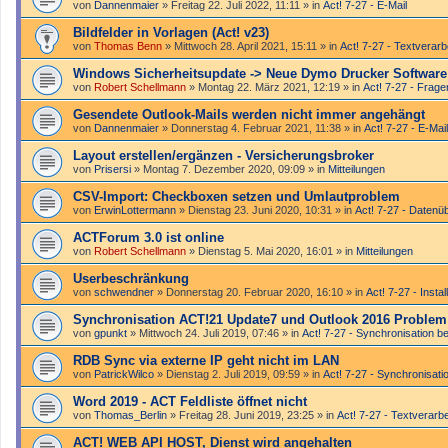
von
Dannenmaier
»
Freitag 22. Juli 2022, 11:11
» in
Act! 7-27 - E-Mail
Bildfelder in Vorlagen (Act! v23)
von
Thomas Benn
»
Mittwoch 28. April 2021, 15:11
» in
Act! 7-27 - Text­­ver­ar
Windows Sicherheitsupdate -> Neue Dymo Drucker Software -
von
Robert Schellmann
»
Montag 22. März 2021, 12:19
» in
Act! 7-27 - Frag
Gesendete Outlook-Mails werden nicht immer angehängt
von
Dannenmaier
»
Donnerstag 4. Februar 2021, 11:38
» in
Act! 7-27 - E-Mail
Layout erstellen/ergänzen - Versicherungsbroker
von
Prisersi
»
Montag 7. Dezember 2020, 09:09
» in
Mitteilungen
CSV-Import: Checkboxen setzen und Umlautproblem
von
ErwinLottermann
»
Dienstag 23. Juni 2020, 10:31
» in
Act! 7-27 - Datenü
ACTForum 3.0 ist online
von
Robert Schellmann
»
Dienstag 5. Mai 2020, 16:01
» in
Mitteilungen
Userbeschränkung
von
schwendner
»
Donnerstag 20. Februar 2020, 16:10
» in
Act! 7-27 - Instal
Synchronisation ACT!21 Update7 und Outlook 2016 Problem
von
gpunkt
»
Mittwoch 24. Juli 2019, 07:46
» in
Act! 7-27 - Synchronisation be
RDB Sync via externe IP geht nicht im LAN
von
PatrickWilco
»
Dienstag 2. Juli 2019, 09:59
» in
Act! 7-27 - Synchronisatio
Word 2019 - ACT Feldliste öffnet nicht
von
Thomas_Berlin
»
Freitag 28. Juni 2019, 23:25
» in
Act! 7-27 - Text­­ver­ar
ACT! WEB API HOST, Dienst wird angehalten