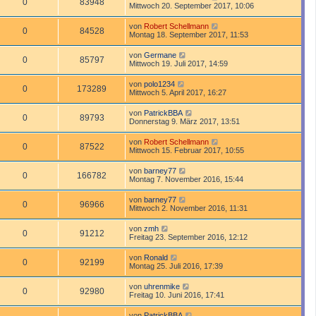
0
83948
Mittwoch 20. September 2017, 10:06
von
Robert Schellmann
0
84528
Montag 18. September 2017, 11:53
von
Germane
0
85797
Mittwoch 19. Juli 2017, 14:59
von
polo1234
0
173289
Mittwoch 5. April 2017, 16:27
von
PatrickBBA
0
89793
Donnerstag 9. März 2017, 13:51
von
Robert Schellmann
0
87522
Mittwoch 15. Februar 2017, 10:55
von
barney77
0
166782
Montag 7. November 2016, 15:44
von
barney77
0
96966
Mittwoch 2. November 2016, 11:31
von
zmh
0
91212
Freitag 23. September 2016, 12:12
von
Ronald
0
92199
Montag 25. Juli 2016, 17:39
von
uhrenmike
0
92980
Freitag 10. Juni 2016, 17:41
von
PatrickBBA