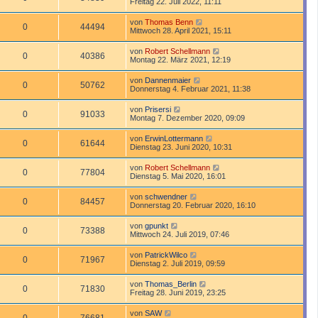
Freitag 22. Juli 2022, 11:11
von
Thomas Benn
0
44494
Mittwoch 28. April 2021, 15:11
von
Robert Schellmann
0
40386
Montag 22. März 2021, 12:19
von
Dannenmaier
0
50762
Donnerstag 4. Februar 2021, 11:38
von
Prisersi
0
91033
Montag 7. Dezember 2020, 09:09
von
ErwinLottermann
0
61644
Dienstag 23. Juni 2020, 10:31
von
Robert Schellmann
0
77804
Dienstag 5. Mai 2020, 16:01
von
schwendner
0
84457
Donnerstag 20. Februar 2020, 16:10
von
gpunkt
0
73388
Mittwoch 24. Juli 2019, 07:46
von
PatrickWilco
0
71967
Dienstag 2. Juli 2019, 09:59
von
Thomas_Berlin
0
71830
Freitag 28. Juni 2019, 23:25
von
SAW