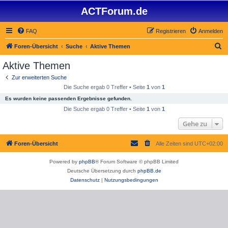
ACTForum.de
FAQ
Registrieren
Anmelden
S
Foren-Übersicht
Suche
Aktive Themen
u
Aktive Themen
c
Zur erweiterten Suche
h
Die Suche ergab 0 Treffer • Seite
1
von
1
e
Es wurden keine passenden Ergebnisse gefunden.
Die Suche ergab 0 Treffer • Seite
1
von
1
Gehe zu
Foren-Übersicht
Alle Zeiten sind
UTC+02:00
Powered by
phpBB
® Forum Software © phpBB Limited
Deutsche Übersetzung durch
phpBB.de
Datenschutz
|
Nutzungsbedingungen