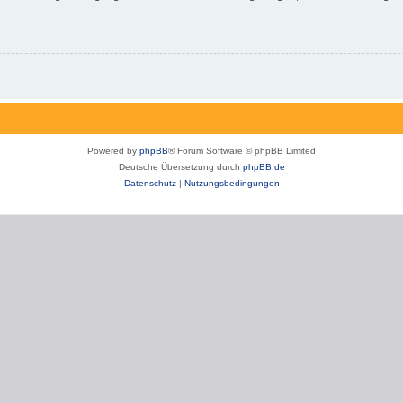
Powered by
phpBB
® Forum Software © phpBB Limited
Deutsche Übersetzung durch
phpBB.de
Datenschutz
|
Nutzungsbedingungen