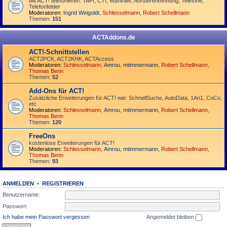
Mit ACT! telefonieren: TAPI, CTI, Wahlhilfe, Anrufererkennung, Telefone,
Telefonfelder
Moderatoren:
Ingrid Weigoldt
,
Schlesselmann
,
Robert Schellmann
Themen:
151
ACTAddons.de
ACT!-Schnittstellen
ACT2PCK, ACT2KHK, ACTAccess
Moderatoren:
Schlesselmann
,
Amrou
,
mtimmermann
,
Robert Schellmann
,
Thomas Benn
Themen:
52
Add-Ons für ACT!
Zusätzliche Erweiterungen für ACT! wie: SchnellSuche, AutoData, 1An1, CoCo,
etc.
Moderatoren:
Schlesselmann
,
Amrou
,
mtimmermann
,
Robert Schellmann
,
Thomas Benn
Themen:
120
FreeOns
kostenlose Erweiterungen für ACT!
Moderatoren:
Schlesselmann
,
Amrou
,
mtimmermann
,
Robert Schellmann
,
Thomas Benn
Themen:
93
ANMELDEN
•
REGISTRIEREN
Benutzername:
Passwort:
Ich habe mein Passwort vergessen
Angemeldet bleiben