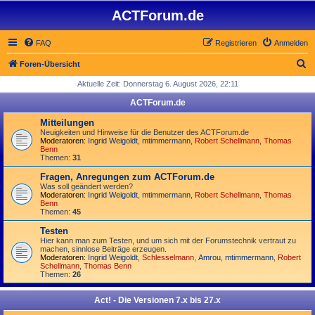
ACTForum.de
FAQ
Registrieren
Anmelden
S
Foren-Übersicht
u
Aktuelle Zeit: Donnerstag 6. August 2026, 22:11
c
ACTForum.de
h
Mitteilungen
e
Neuigkeiten und Hinweise für die Benutzer des ACTForum.de
Moderatoren:
Ingrid Weigoldt
,
mtimmermann
,
Robert Schellmann
,
Thomas
Benn
Themen:
31
Fragen, Anregungen zum ACTForum.de
Was soll geändert werden?
Moderatoren:
Ingrid Weigoldt
,
mtimmermann
,
Robert Schellmann
,
Thomas
Benn
Themen:
45
Testen
Hier kann man zum Testen, und um sich mit der Forumstechnik vertraut zu
machen, sinnlose Beiträge erzeugen.
Moderatoren:
Ingrid Weigoldt
,
Schlesselmann
,
Amrou
,
mtimmermann
,
Robert
Schellmann
,
Thomas Benn
Themen:
26
Act! - Die Versionen 7.x bis 27.x