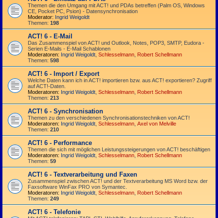
Themen die den Umgang mit ACT! und PDAs betreffen (Palm OS, Windows
CE, Pocket PC, Psion) - Datensynchronisation
Moderator:
Ingrid Weigoldt
Themen:
198
ACT! 6 - E-Mail
Das Zusammen­spiel von ACT! und Outlook, Notes, POP3, SMTP, Eudora -
Serien E-Mails - E-Mail Schablonen
Moderatoren:
Ingrid Weigoldt
,
Schlesselmann
,
Robert Schellmann
Themen:
598
ACT! 6 - Import / Export
Welche Daten kann ich in ACT! importieren bzw. aus ACT! exportieren? Zugriff
auf ACT!-Daten.
Moderatoren:
Ingrid Weigoldt
,
Schlesselmann
,
Robert Schellmann
Themen:
213
ACT! 6 - Synchro­nisation
Themen zu den verschiedenen Synchro­nisations­­techniken von ACT!
Moderatoren:
Ingrid Weigoldt
,
Schlesselmann
,
Axel von Melville
Themen:
210
ACT! 6 - Performance
Themen die sich mit möglichen Leistungssteigerungen von ACT! beschäftigen
Moderatoren:
Ingrid Weigoldt
,
Schlesselmann
,
Robert Schellmann
Themen:
59
ACT! 6 - Textverarbeitung und Faxen
Zusammenspiel zwischen ACT! und der Textverarbeitung MS Word bzw. der
Faxsoftware WinFax PRO von Symantec.
Moderatoren:
Ingrid Weigoldt
,
Schlesselmann
,
Robert Schellmann
Themen:
249
ACT! 6 - Telefonie