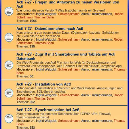
Act! 7-27 - Fragen und Antworten zu neuen Versionen von
Act!
Was bringt die neue Version? Was braucht man für ein System?
Moderatoren:
Ingrid Weigoldt
,
Schlesselmann
,
Amrou
,
mtimmermann
,
Robert
Schellmann
,
Thomas Benn
Themen:
1065
Act! 7-27 - Datenübernahme nach Act!
Konvertierung von bestehenden Daten (Datenbank, Layouts, Schablonen,
etc.) von älteren Act! Versionen
Moderatoren:
Ingrid Weigoldt
,
Schlesselmann
,
Amrou
,
mtimmermann
,
Robert
Schellmann
,
Thomas Benn
Themen:
195
Act! 7-27 - Zugriff mit Smart­phones und Tablets auf Act!
Datenbank
Die Web-Frontends von Act! Premium for Web für Desktop­browser und
Browsern von Smart­phones, Act! Connect Link und die Act! Companion App
Moderatoren:
Ingrid Weigoldt
,
Schlesselmann
,
Amrou
,
mtimmermann
,
Thomas
Benn
Themen:
80
Act! 7-27 - Installation von Act!
Setup von Act!, Installation auf Servern und Workstations, Anpassungen und
Einstellungen, SQL-Server und Act!
Moderatoren:
Ingrid Weigoldt
,
Schlesselmann
,
Amrou
,
mtimmermann
,
Robert
Schellmann
,
Thomas Benn
Themen:
302
Act! 7-27 - Synchronisation bei Act!
Synchro­nisation mit externen Rechnern über TCP/IP, VPN, Firewall,
Synchroni­sations­dienst
Moderatoren:
Ingrid Weigoldt
,
Schlesselmann
,
Amrou
,
mtimmermann
,
Thomas
Benn
Themen:
153