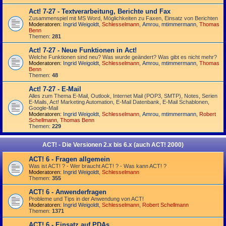
Act! 7-27 - Text­­ver­arbei­tung, Berichte und Fax
Zusammenspiel mit MS Word, Möglichkeiten zu Faxen, Einsatz von Berichten
Moderatoren:
Ingrid Weigoldt
,
Schlesselmann
,
Amrou
,
mtimmermann
,
Thomas
Benn
Themen:
281
Act! 7-27 - Neue Funktionen in Act!
Welche Funktionen sind neu? Was wurde geändert? Was gibt es nicht mehr?
Moderatoren:
Ingrid Weigoldt
,
Schlesselmann
,
Amrou
,
mtimmermann
,
Thomas
Benn
Themen:
48
Act! 7-27 - E-Mail
Alles zum Thema E-Mail, Outlook, Internet Mail (POP3, SMTP), Notes, Serien
E-Mails, Act! Marketing Automation, E-Mail Datenbank, E-Mail Schablonen,
Google-Mail
Moderatoren:
Ingrid Weigoldt
,
Schlesselmann
,
Amrou
,
mtimmermann
,
Robert
Schellmann
,
Thomas Benn
Themen:
229
ACT! - Die Versionen 2.x bis 6.x (auch ACT! 2000)
ACT! 6 - Fragen allgemein
Was ist ACT! ? - Wer braucht ACT! ? - Was kann ACT! ?
Moderatoren:
Ingrid Weigoldt
,
Schlesselmann
Themen:
355
ACT! 6 - Anwender­fragen
Probleme und Tips in der Anwendung von ACT!
Moderatoren:
Ingrid Weigoldt
,
Schlesselmann
,
Robert Schellmann
Themen:
1371
ACT! 6 - Einsatz auf PDAs