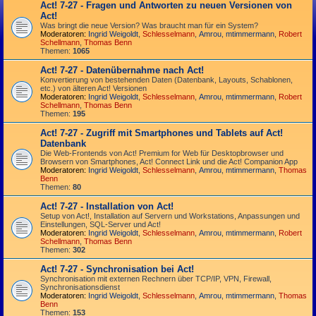
Act! 7-27 - Fragen und Antworten zu neuen Versionen von
Act!
Was bringt die neue Version? Was braucht man für ein System?
Moderatoren:
Ingrid Weigoldt
,
Schlesselmann
,
Amrou
,
mtimmermann
,
Robert
Schellmann
,
Thomas Benn
Themen:
1065
Act! 7-27 - Datenübernahme nach Act!
Konvertierung von bestehenden Daten (Datenbank, Layouts, Schablonen,
etc.) von älteren Act! Versionen
Moderatoren:
Ingrid Weigoldt
,
Schlesselmann
,
Amrou
,
mtimmermann
,
Robert
Schellmann
,
Thomas Benn
Themen:
195
Act! 7-27 - Zugriff mit Smart­phones und Tablets auf Act!
Datenbank
Die Web-Frontends von Act! Premium for Web für Desktop­browser und
Browsern von Smart­phones, Act! Connect Link und die Act! Companion App
Moderatoren:
Ingrid Weigoldt
,
Schlesselmann
,
Amrou
,
mtimmermann
,
Thomas
Benn
Themen:
80
Act! 7-27 - Installation von Act!
Setup von Act!, Installation auf Servern und Workstations, Anpassungen und
Einstellungen, SQL-Server und Act!
Moderatoren:
Ingrid Weigoldt
,
Schlesselmann
,
Amrou
,
mtimmermann
,
Robert
Schellmann
,
Thomas Benn
Themen:
302
Act! 7-27 - Synchronisation bei Act!
Synchro­nisation mit externen Rechnern über TCP/IP, VPN, Firewall,
Synchroni­sations­dienst
Moderatoren:
Ingrid Weigoldt
,
Schlesselmann
,
Amrou
,
mtimmermann
,
Thomas
Benn
Themen:
153