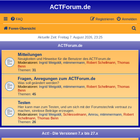
ACTForum.de
FAQ
Registrieren
Anmelden
S
Foren-Übersicht
u
Aktuelle Zeit: Freitag 7. August 2026, 23:25
c
ACTForum.de
h
Mitteilungen
e
Neuigkeiten und Hinweise für die Benutzer des ACTForum.de
Moderatoren:
Ingrid Weigoldt
,
mtimmermann
,
Robert Schellmann
,
Thomas
Benn
Themen:
31
Fragen, Anregungen zum ACTForum.de
Was soll geändert werden?
Moderatoren:
Ingrid Weigoldt
,
mtimmermann
,
Robert Schellmann
,
Thomas
Benn
Themen:
45
Testen
Hier kann man zum Testen, und um sich mit der Forumstechnik vertraut zu
machen, sinnlose Beiträge erzeugen.
Moderatoren:
Ingrid Weigoldt
,
Schlesselmann
,
Amrou
,
mtimmermann
,
Robert
Schellmann
,
Thomas Benn
Themen:
26
Act! - Die Versionen 7.x bis 27.x