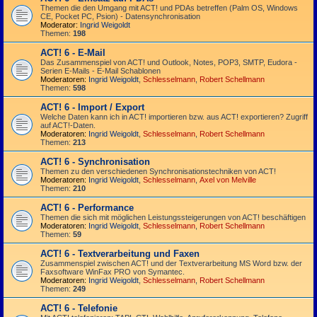
Themen die den Umgang mit ACT! und PDAs betreffen (Palm OS, Windows
CE, Pocket PC, Psion) - Datensynchronisation
Moderator:
Ingrid Weigoldt
Themen:
198
ACT! 6 - E-Mail
Das Zusammen­spiel von ACT! und Outlook, Notes, POP3, SMTP, Eudora -
Serien E-Mails - E-Mail Schablonen
Moderatoren:
Ingrid Weigoldt
,
Schlesselmann
,
Robert Schellmann
Themen:
598
ACT! 6 - Import / Export
Welche Daten kann ich in ACT! importieren bzw. aus ACT! exportieren? Zugriff
auf ACT!-Daten.
Moderatoren:
Ingrid Weigoldt
,
Schlesselmann
,
Robert Schellmann
Themen:
213
ACT! 6 - Synchro­nisation
Themen zu den verschiedenen Synchro­nisations­­techniken von ACT!
Moderatoren:
Ingrid Weigoldt
,
Schlesselmann
,
Axel von Melville
Themen:
210
ACT! 6 - Performance
Themen die sich mit möglichen Leistungssteigerungen von ACT! beschäftigen
Moderatoren:
Ingrid Weigoldt
,
Schlesselmann
,
Robert Schellmann
Themen:
59
ACT! 6 - Textverarbeitung und Faxen
Zusammenspiel zwischen ACT! und der Textverarbeitung MS Word bzw. der
Faxsoftware WinFax PRO von Symantec.
Moderatoren:
Ingrid Weigoldt
,
Schlesselmann
,
Robert Schellmann
Themen:
249
ACT! 6 - Telefonie