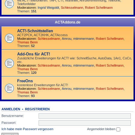
Mit ACT! telefonieren: TAPI, CTI, Wahlhilfe, Anrufererkennung, Telefone,
Telefonfelder
Moderatoren:
Ingrid Weigoldt
,
Schlesselmann
,
Robert Schellmann
Themen:
151
ACTAddons.de
ACT!-Schnittstellen
ACT2PCK, ACT2KHK, ACTAccess
Moderatoren:
Schlesselmann
,
Amrou
,
mtimmermann
,
Robert Schellmann
,
Thomas Benn
Themen:
52
Add-Ons für ACT!
Zusätzliche Erweiterungen für ACT! wie: SchnellSuche, AutoData, 1An1, CoCo,
etc.
Moderatoren:
Schlesselmann
,
Amrou
,
mtimmermann
,
Robert Schellmann
,
Thomas Benn
Themen:
120
FreeOns
kostenlose Erweiterungen für ACT!
Moderatoren:
Schlesselmann
,
Amrou
,
mtimmermann
,
Robert Schellmann
,
Thomas Benn
Themen:
93
ANMELDEN
•
REGISTRIEREN
Benutzername:
Passwort:
Ich habe mein Passwort vergessen
Angemeldet bleiben