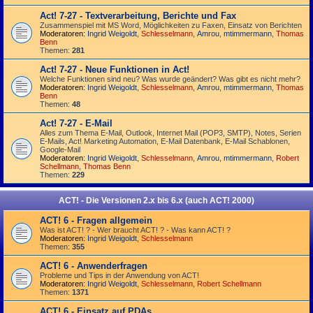
Act! 7-27 - Text­­ver­arbei­tung, Berichte und Fax
Zusammenspiel mit MS Word, Möglichkeiten zu Faxen, Einsatz von Berichten
Moderatoren:
Ingrid Weigoldt
,
Schlesselmann
,
Amrou
,
mtimmermann
,
Thomas
Benn
Themen:
281
Act! 7-27 - Neue Funktionen in Act!
Welche Funktionen sind neu? Was wurde geändert? Was gibt es nicht mehr?
Moderatoren:
Ingrid Weigoldt
,
Schlesselmann
,
Amrou
,
mtimmermann
,
Thomas
Benn
Themen:
48
Act! 7-27 - E-Mail
Alles zum Thema E-Mail, Outlook, Internet Mail (POP3, SMTP), Notes, Serien
E-Mails, Act! Marketing Automation, E-Mail Datenbank, E-Mail Schablonen,
Google-Mail
Moderatoren:
Ingrid Weigoldt
,
Schlesselmann
,
Amrou
,
mtimmermann
,
Robert
Schellmann
,
Thomas Benn
Themen:
229
ACT! - Die Versionen 2.x bis 6.x (auch ACT! 2000)
ACT! 6 - Fragen allgemein
Was ist ACT! ? - Wer braucht ACT! ? - Was kann ACT! ?
Moderatoren:
Ingrid Weigoldt
,
Schlesselmann
Themen:
355
ACT! 6 - Anwender­fragen
Probleme und Tips in der Anwendung von ACT!
Moderatoren:
Ingrid Weigoldt
,
Schlesselmann
,
Robert Schellmann
Themen:
1371
ACT! 6 - Einsatz auf PDAs