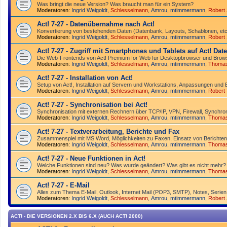
Was bringt die neue Version? Was braucht man für ein System?
Moderatoren:
Ingrid Weigoldt
,
Schlesselmann
,
Amrou
,
mtimmermann
,
Robert
Act! 7-27 - Datenübernahme nach Act!
Konvertierung von bestehenden Daten (Datenbank, Layouts, Schablonen, etc.
Moderatoren:
Ingrid Weigoldt
,
Schlesselmann
,
Amrou
,
mtimmermann
,
Robert
Act! 7-27 - Zugriff mit Smart­phones und Tablets auf Act! Da
Die Web-Frontends von Act! Premium for Web für Desktop­browser und Brows
Moderatoren:
Ingrid Weigoldt
,
Schlesselmann
,
Amrou
,
mtimmermann
,
Thoma
Act! 7-27 - Installation von Act!
Setup von Act!, Installation auf Servern und Workstations, Anpassungen und 
Moderatoren:
Ingrid Weigoldt
,
Schlesselmann
,
Amrou
,
mtimmermann
,
Robert
Act! 7-27 - Synchronisation bei Act!
Synchro­nisation mit externen Rechnern über TCP/IP, VPN, Firewall, Synchroni
Moderatoren:
Ingrid Weigoldt
,
Schlesselmann
,
Amrou
,
mtimmermann
,
Thoma
Act! 7-27 - Text­­ver­arbei­tung, Berichte und Fax
Zusammenspiel mit MS Word, Möglichkeiten zu Faxen, Einsatz von Berichten
Moderatoren:
Ingrid Weigoldt
,
Schlesselmann
,
Amrou
,
mtimmermann
,
Thoma
Act! 7-27 - Neue Funktionen in Act!
Welche Funktionen sind neu? Was wurde geändert? Was gibt es nicht mehr?
Moderatoren:
Ingrid Weigoldt
,
Schlesselmann
,
Amrou
,
mtimmermann
,
Thoma
Act! 7-27 - E-Mail
Alles zum Thema E-Mail, Outlook, Internet Mail (POP3, SMTP), Notes, Serien
Moderatoren:
Ingrid Weigoldt
,
Schlesselmann
,
Amrou
,
mtimmermann
,
Robert
ACT! - DIE VERSIONEN 2.X BIS 6.X (AUCH ACT! 2000)