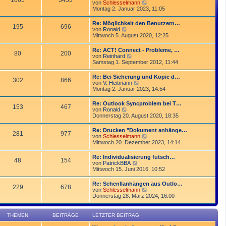
1065
3453
r
N
von
Schlesselmann
r
B
e
Montag 2. Januar 2023, 11:05
a
e
u
g
i
e
Re: Möglichkeit den Benutzern…
t
195
696
s
N
von
Ronald
r
t
e
Mittwoch 5. August 2020, 12:25
a
e
u
g
r
e
Re: ACT! Connect - Probleme, …
B
80
200
s
N
von
Reinhard
e
t
e
Samstag 1. September 2012, 11:44
i
e
u
t
r
e
r
Re: Bei Sicherung und Kopie d…
B
302
866
s
a
N
von
V. Heitmann
e
t
g
e
Montag 2. Januar 2023, 14:54
i
e
u
t
r
e
r
Re: Outlook Syncproblem bei T…
B
153
467
s
a
N
von
Ronald
e
t
g
e
Donnerstag 20. August 2020, 18:35
i
e
u
t
r
e
r
Re: Drucken "Dokument anhänge…
B
281
977
s
a
N
von
Schlesselmann
e
t
g
e
Mittwoch 20. Dezember 2023, 14:14
i
e
u
t
r
e
r
Re: Individualisierung futsch…
B
48
154
s
a
N
von
PatrickBBA
e
t
g
e
Mittwoch 15. Juni 2016, 10:52
i
e
u
t
r
e
r
Re: Schenllanhängen aus Outlo…
B
229
678
s
a
N
von
Schlesselmann
e
t
g
e
Donnerstag 28. März 2024, 16:00
i
e
u
t
r
e
r
B
s
a
THEMEN
BEITRÄGE
LETZTER BEITRAG
e
t
g
i
e