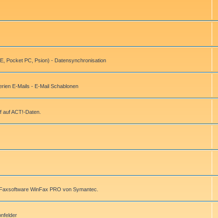
, Pocket PC, Psion) - Datensynchronisation
ien E-Mails - E-Mail Schablonen
f auf ACT!-Daten.
r Faxsoftware WinFax PRO von Symantec.
onfelder