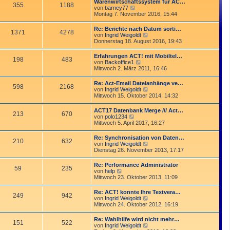
Warenwirtschaftssystem für AC…
t
355
1188
r
N
von
barney77
r
B
e
Montag 7. November 2016, 15:44
a
e
u
g
i
e
Re: Berichte nach Datum sorti…
t
1371
4278
s
N
von
Ingrid Weigoldt
r
t
e
Donnerstag 18. August 2016, 19:43
a
e
u
g
r
e
Erfahrungen ACT! mit Mobiltel…
B
198
483
s
N
von
Backoffice1
e
t
e
Mittwoch 2. März 2011, 16:46
i
e
u
t
r
e
r
Re: Act-Email Dateianhänge ve…
B
598
2168
s
a
N
von
Ingrid Weigoldt
e
t
g
e
Mittwoch 15. Oktober 2014, 14:32
i
e
u
t
r
e
r
ACT17 Datenbank Merge /// Act…
B
213
670
s
a
N
von
polo1234
e
t
g
e
Mittwoch 5. April 2017, 16:27
i
e
u
t
r
e
r
Re: Synchronisation von Daten…
B
210
632
s
a
N
von
Ingrid Weigoldt
e
t
g
e
Dienstag 26. November 2013, 17:17
i
e
u
t
r
e
r
Re: Performance Administrator
B
59
235
s
a
N
von
help
e
t
g
e
Mittwoch 23. Oktober 2013, 11:09
i
e
u
t
r
e
r
Re: ACT! konnte Ihre Textvera…
B
249
942
s
a
N
von
Ingrid Weigoldt
e
t
g
e
Mittwoch 24. Oktober 2012, 16:19
i
e
u
t
r
e
r
Re: Wahlhilfe wird nicht mehr…
B
151
522
s
a
N
von
Ingrid Weigoldt
e
t
g