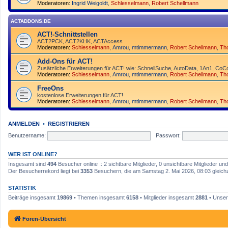
Moderatoren:
Ingrid Weigoldt
,
Schlesselmann
,
Robert Schellmann
ACTADDONS.DE
ACT!-Schnittstellen
ACT2PCK, ACT2KHK, ACTAccess
Moderatoren:
Schlesselmann
,
Amrou
,
mtimmermann
,
Robert Schellmann
,
Th
Add-Ons für ACT!
Zusätzliche Erweiterungen für ACT! wie: SchnellSuche, AutoData, 1An1, CoCo
Moderatoren:
Schlesselmann
,
Amrou
,
mtimmermann
,
Robert Schellmann
,
Th
FreeOns
kostenlose Erweiterungen für ACT!
Moderatoren:
Schlesselmann
,
Amrou
,
mtimmermann
,
Robert Schellmann
,
Th
ANMELDEN
•
REGISTRIEREN
Benutzername:
Passwort:
WER IST ONLINE?
Insgesamt sind
494
Besucher online :: 2 sichtbare Mitglieder, 0 unsichtbare Mitglieder u
Der Besucherrekord liegt bei
3353
Besuchern, die am Samstag 2. Mai 2026, 08:03 gleichze
STATISTIK
Beiträge insgesamt
19869
• Themen insgesamt
6158
• Mitglieder insgesamt
2881
• Unser
Foren-Übersicht