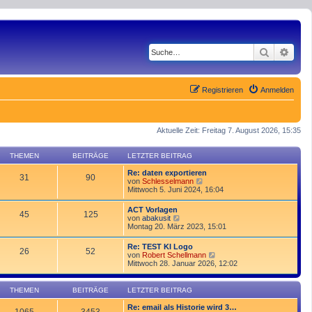
Suche
Erwe
Registrieren
Anmelden
Aktuelle Zeit: Freitag 7. August 2026, 15:35
THEMEN
BEITRÄGE
LETZTER BEITRAG
Re: daten exportieren
31
90
N
von
Schlesselmann
e
Mittwoch 5. Juni 2024, 16:04
u
e
ACT Vorlagen
45
125
s
N
von
abakusit
t
e
Montag 20. März 2023, 15:01
e
u
r
e
Re: TEST KI Logo
B
26
52
s
N
von
Robert Schellmann
e
t
e
Mittwoch 28. Januar 2026, 12:02
i
e
u
t
r
e
r
B
s
a
THEMEN
BEITRÄGE
LETZTER BEITRAG
e
t
g
i
e
Re: email als Historie wird 3…
t