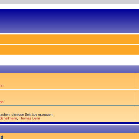
nn
nn
achen, sinnlose Beiträge erzeugen.
 Schellmann
,
Thomas Benn
t!