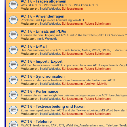
ACT! 6 - Fragen allgemein
Was ist ACT! ? - Wer braucht ACT! ? - Was kann ACT! ?
Moderatoren:
Ingrid Weigoldt
,
Schlesselmann
ACT! 6 - Anwender­fragen
Probleme und Tips in der Anwendung von ACT!
Moderatoren:
Ingrid Weigoldt
,
Schlesselmann
,
Robert Schellmann
ACT! 6 - Einsatz auf PDAs
Themen die den Umgang mit ACT! und PDAs betreffen (Palm OS, Windows CE
Moderator:
Ingrid Weigoldt
ACT! 6 - E-Mail
Das Zusammen­spiel von ACT! und Outlook, Notes, POP3, SMTP, Eudora - Ser
Moderatoren:
Ingrid Weigoldt
,
Schlesselmann
,
Robert Schellmann
ACT! 6 - Import / Export
Welche Daten kann ich in ACT! importieren bzw. aus ACT! exportieren? Zugrif
Moderatoren:
Ingrid Weigoldt
,
Schlesselmann
,
Robert Schellmann
ACT! 6 - Synchro­nisation
Themen zu den verschiedenen Synchro­nisations­­techniken von ACT!
Moderatoren:
Ingrid Weigoldt
,
Schlesselmann
,
Axel von Melville
ACT! 6 - Performance
Themen die sich mit möglichen Leistungssteigerungen von ACT! beschäftigen
Moderatoren:
Ingrid Weigoldt
,
Schlesselmann
,
Robert Schellmann
ACT! 6 - Textverarbeitung und Faxen
Zusammenspiel zwischen ACT! und der Textverarbeitung MS Word bzw. de
Moderatoren:
Ingrid Weigoldt
,
Schlesselmann
,
Robert Schellmann
ACT! 6 - Telefonie
Mit ACT! telefonieren: TAPI, CTI, Wahlhilfe, Anrufererkennung, Telefone, Telef