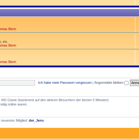
omas Benn
, etc.
omas Benn
omas Benn
Ich habe mein Passwort vergessen
|
Angemeldet bleiben
nd 492 Gäste (basierend auf den aktiven Besuchern der letzten 5 Minuten)
itig online waren.
 neuestes Mitglied:
der_Jens