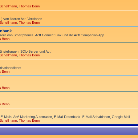
 Schellmann
,
Thomas Benn
) von älteren Act! Versionen
 Schellmann
,
Thomas Benn
tenbank
ern von Smart­phones, Act! Connect Link und die Act! Companion App
s Benn
Einstellungen, SQL-Server und Act!
 Schellmann
,
Thomas Benn
­sations­dienst
s Benn
s Benn
s Benn
 E-Mails, Act! Marketing Automation, E-Mail Datenbank, E-Mail Schablonen, Google-Mail
 Schellmann
,
Thomas Benn