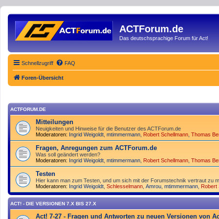
ACTForum.de
Das deutschsprachige Forum für Act!
Schnellzugriff
FAQ
Foren-Übersicht
ACTFORUM.DE
Mitteilungen
Neuigkeiten und Hinweise für die Benutzer des ACTForum.de
Moderatoren:
Ingrid Weigoldt
,
mtimmermann
,
Robert Schellmann
,
Thomas Be
Fragen, Anregungen zum ACTForum.de
Was soll geändert werden?
Moderatoren:
Ingrid Weigoldt
,
mtimmermann
,
Robert Schellmann
,
Thomas Be
Testen
Hier kann man zum Testen, und um sich mit der Forumstechnik vertraut zu m
Moderatoren:
Ingrid Weigoldt
,
Schlesselmann
,
Amrou
,
mtimmermann
,
Robert
ACT! - DIE VERSIONEN 7.X BIS 27.X
Act! 7-27 - Fragen und Antworten zu neuen Versionen von Ac