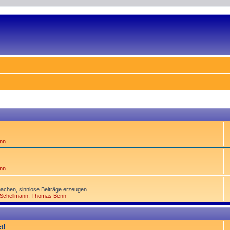
nn
nn
achen, sinnlose Beiträge erzeugen.
 Schellmann
,
Thomas Benn
t!