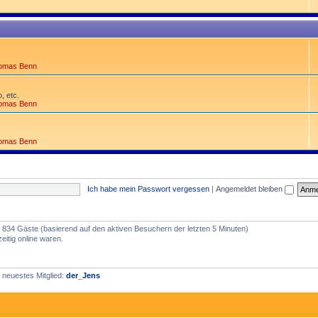
omas Benn
, etc.
omas Benn
omas Benn
Ich habe mein Passwort vergessen
|
Angemeldet bleiben
nd 834 Gäste (basierend auf den aktiven Besuchern der letzten 5 Minuten)
itig online waren.
 neuestes Mitglied:
der_Jens