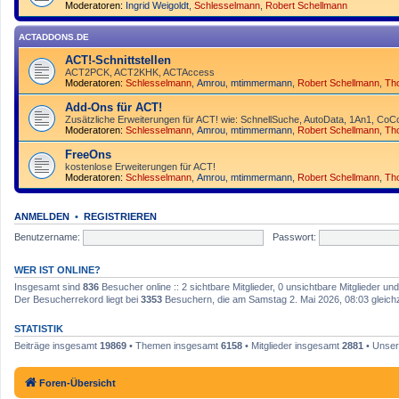
Moderatoren:
Ingrid Weigoldt
,
Schlesselmann
,
Robert Schellmann
ACTADDONS.DE
ACT!-Schnittstellen
ACT2PCK, ACT2KHK, ACTAccess
Moderatoren:
Schlesselmann
,
Amrou
,
mtimmermann
,
Robert Schellmann
,
Th
Add-Ons für ACT!
Zusätzliche Erweiterungen für ACT! wie: SchnellSuche, AutoData, 1An1, CoCo
Moderatoren:
Schlesselmann
,
Amrou
,
mtimmermann
,
Robert Schellmann
,
Th
FreeOns
kostenlose Erweiterungen für ACT!
Moderatoren:
Schlesselmann
,
Amrou
,
mtimmermann
,
Robert Schellmann
,
Th
ANMELDEN
•
REGISTRIEREN
Benutzername:
Passwort:
WER IST ONLINE?
Insgesamt sind
836
Besucher online :: 2 sichtbare Mitglieder, 0 unsichtbare Mitglieder u
Der Besucherrekord liegt bei
3353
Besuchern, die am Samstag 2. Mai 2026, 08:03 gleichze
STATISTIK
Beiträge insgesamt
19869
• Themen insgesamt
6158
• Mitglieder insgesamt
2881
• Unser
Foren-Übersicht