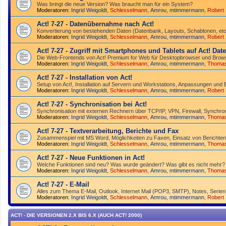
Was bringt die neue Version? Was braucht man für ein System?
Moderatoren:
Ingrid Weigoldt
,
Schlesselmann
,
Amrou
,
mtimmermann
,
Robert
Act! 7-27 - Datenübernahme nach Act!
Konvertierung von bestehenden Daten (Datenbank, Layouts, Schablonen, etc.
Moderatoren:
Ingrid Weigoldt
,
Schlesselmann
,
Amrou
,
mtimmermann
,
Robert
Act! 7-27 - Zugriff mit Smart­phones und Tablets auf Act! Da
Die Web-Frontends von Act! Premium for Web für Desktop­browser und Brows
Moderatoren:
Ingrid Weigoldt
,
Schlesselmann
,
Amrou
,
mtimmermann
,
Thoma
Act! 7-27 - Installation von Act!
Setup von Act!, Installation auf Servern und Workstations, Anpassungen und 
Moderatoren:
Ingrid Weigoldt
,
Schlesselmann
,
Amrou
,
mtimmermann
,
Robert
Act! 7-27 - Synchronisation bei Act!
Synchro­nisation mit externen Rechnern über TCP/IP, VPN, Firewall, Synchroni
Moderatoren:
Ingrid Weigoldt
,
Schlesselmann
,
Amrou
,
mtimmermann
,
Thoma
Act! 7-27 - Text­­ver­arbei­tung, Berichte und Fax
Zusammenspiel mit MS Word, Möglichkeiten zu Faxen, Einsatz von Berichten
Moderatoren:
Ingrid Weigoldt
,
Schlesselmann
,
Amrou
,
mtimmermann
,
Thoma
Act! 7-27 - Neue Funktionen in Act!
Welche Funktionen sind neu? Was wurde geändert? Was gibt es nicht mehr?
Moderatoren:
Ingrid Weigoldt
,
Schlesselmann
,
Amrou
,
mtimmermann
,
Thoma
Act! 7-27 - E-Mail
Alles zum Thema E-Mail, Outlook, Internet Mail (POP3, SMTP), Notes, Serien
Moderatoren:
Ingrid Weigoldt
,
Schlesselmann
,
Amrou
,
mtimmermann
,
Robert
ACT! - DIE VERSIONEN 2.X BIS 6.X (AUCH ACT! 2000)