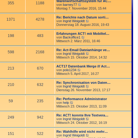
Warenwirtschaftssystem für AC…
t
355
1188
r
N
von
barney77
r
B
e
Montag 7. November 2016, 15:44
a
e
u
g
i
e
Re: Berichte nach Datum sorti…
t
1371
4278
s
N
von
Ingrid Weigoldt
r
t
e
Donnerstag 18. August 2016, 19:43
a
e
u
g
r
e
Erfahrungen ACT! mit Mobiltel…
B
198
483
s
N
von
Backoffice1
e
t
e
Mittwoch 2. März 2011, 16:46
i
e
u
t
r
e
r
Re: Act-Email Dateianhänge ve…
B
598
2168
s
a
N
von
Ingrid Weigoldt
e
t
g
e
Mittwoch 15. Oktober 2014, 14:32
i
e
u
t
r
e
r
ACT17 Datenbank Merge /// Act…
B
213
670
s
a
N
von
polo1234
e
t
g
e
Mittwoch 5. April 2017, 16:27
i
e
u
t
r
e
r
Re: Synchronisation von Daten…
B
210
632
s
a
N
von
Ingrid Weigoldt
e
t
g
e
Dienstag 26. November 2013, 17:17
i
e
u
t
r
e
r
Re: Performance Administrator
B
59
235
s
a
N
von
help
e
t
g
e
Mittwoch 23. Oktober 2013, 11:09
i
e
u
t
r
e
r
Re: ACT! konnte Ihre Textvera…
B
249
942
s
a
N
von
Ingrid Weigoldt
e
t
g
e
Mittwoch 24. Oktober 2012, 16:19
i
e
u
t
r
e
r
Re: Wahlhilfe wird nicht mehr…
B
151
522
s
a
N
von
Ingrid Weigoldt
e
t
g