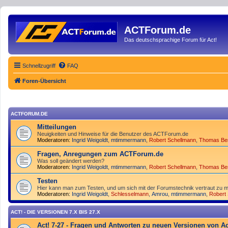
ACTForum.de
Das deutschsprachige Forum für Act!
Schnellzugriff
FAQ
Foren-Übersicht
ACTFORUM.DE
Mitteilungen
Neuigkeiten und Hinweise für die Benutzer des ACTForum.de
Moderatoren:
Ingrid Weigoldt
,
mtimmermann
,
Robert Schellmann
,
Thomas Be
Fragen, Anregungen zum ACTForum.de
Was soll geändert werden?
Moderatoren:
Ingrid Weigoldt
,
mtimmermann
,
Robert Schellmann
,
Thomas Be
Testen
Hier kann man zum Testen, und um sich mit der Forumstechnik vertraut zu m
Moderatoren:
Ingrid Weigoldt
,
Schlesselmann
,
Amrou
,
mtimmermann
,
Robert
ACT! - DIE VERSIONEN 7.X BIS 27.X
Act! 7-27 - Fragen und Antworten zu neuen Versionen von Ac