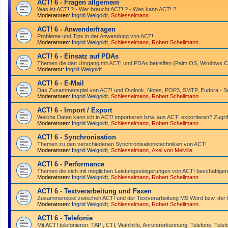
ACT! 6 - Fragen allgemein
Was ist ACT! ? - Wer braucht ACT! ? - Was kann ACT! ?
Moderatoren:
Ingrid Weigoldt
,
Schlesselmann
ACT! 6 - Anwender­fragen
Probleme und Tips in der Anwendung von ACT!
Moderatoren:
Ingrid Weigoldt
,
Schlesselmann
,
Robert Schellmann
ACT! 6 - Einsatz auf PDAs
Themen die den Umgang mit ACT! und PDAs betreffen (Palm OS, Windows CE
Moderator:
Ingrid Weigoldt
ACT! 6 - E-Mail
Das Zusammen­spiel von ACT! und Outlook, Notes, POP3, SMTP, Eudora - Ser
Moderatoren:
Ingrid Weigoldt
,
Schlesselmann
,
Robert Schellmann
ACT! 6 - Import / Export
Welche Daten kann ich in ACT! importieren bzw. aus ACT! exportieren? Zugrif
Moderatoren:
Ingrid Weigoldt
,
Schlesselmann
,
Robert Schellmann
ACT! 6 - Synchro­nisation
Themen zu den verschiedenen Synchro­nisations­­techniken von ACT!
Moderatoren:
Ingrid Weigoldt
,
Schlesselmann
,
Axel von Melville
ACT! 6 - Performance
Themen die sich mit möglichen Leistungssteigerungen von ACT! beschäftigen
Moderatoren:
Ingrid Weigoldt
,
Schlesselmann
,
Robert Schellmann
ACT! 6 - Textverarbeitung und Faxen
Zusammenspiel zwischen ACT! und der Textverarbeitung MS Word bzw. de
Moderatoren:
Ingrid Weigoldt
,
Schlesselmann
,
Robert Schellmann
ACT! 6 - Telefonie
Mit ACT! telefonieren: TAPI, CTI, Wahlhilfe, Anrufererkennung, Telefone, Telef