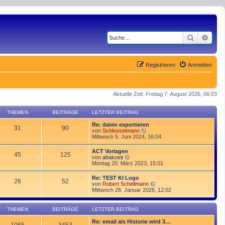
Suche
Erwe
Registrieren
Anmelden
Aktuelle Zeit: Freitag 7. August 2026, 06:03
THEMEN
BEITRÄGE
LETZTER BEITRAG
Re: daten exportieren
31
90
N
von
Schlesselmann
e
Mittwoch 5. Juni 2024, 16:04
u
e
ACT Vorlagen
45
125
s
N
von
abakusit
t
e
Montag 20. März 2023, 15:01
e
u
r
e
Re: TEST KI Logo
B
26
52
s
N
von
Robert Schellmann
e
t
e
Mittwoch 28. Januar 2026, 12:02
i
e
u
t
r
e
r
B
s
a
THEMEN
BEITRÄGE
LETZTER BEITRAG
e
t
g
i
e
Re: email als Historie wird 3…
t