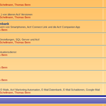
 Schellmann
,
Thomas Benn
) von älteren Act! Versionen
 Schellmann
,
Thomas Benn
tenbank
ern von Smart­phones, Act! Connect Link und die Act! Companion App
s Benn
Einstellungen, SQL-Server und Act!
 Schellmann
,
Thomas Benn
­sations­dienst
s Benn
s Benn
s Benn
 E-Mails, Act! Marketing Automation, E-Mail Datenbank, E-Mail Schablonen, Google-Mail
 Schellmann
,
Thomas Benn