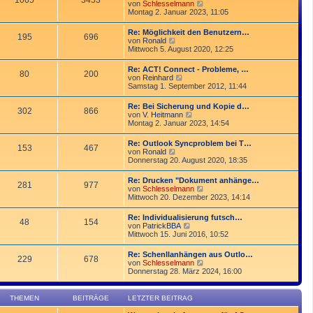
1065
3453
r
N
von
Schlesselmann
r
B
e
Montag 2. Januar 2023, 11:05
a
e
u
g
i
e
Re: Möglichkeit den Benutzern…
t
195
696
s
N
von
Ronald
r
t
e
Mittwoch 5. August 2020, 12:25
a
e
u
g
r
e
Re: ACT! Connect - Probleme, …
B
80
200
s
N
von
Reinhard
e
t
e
Samstag 1. September 2012, 11:44
i
e
u
t
r
e
r
Re: Bei Sicherung und Kopie d…
B
302
866
s
a
N
von
V. Heitmann
e
t
g
e
Montag 2. Januar 2023, 14:54
i
e
u
t
r
e
r
Re: Outlook Syncproblem bei T…
B
153
467
s
a
N
von
Ronald
e
t
g
e
Donnerstag 20. August 2020, 18:35
i
e
u
t
r
e
r
Re: Drucken "Dokument anhänge…
B
281
977
s
a
N
von
Schlesselmann
e
t
g
e
Mittwoch 20. Dezember 2023, 14:14
i
e
u
t
r
e
r
Re: Individualisierung futsch…
B
48
154
s
a
N
von
PatrickBBA
e
t
g
e
Mittwoch 15. Juni 2016, 10:52
i
e
u
t
r
e
r
Re: Schenllanhängen aus Outlo…
B
229
678
s
a
N
von
Schlesselmann
e
t
g
e
Donnerstag 28. März 2024, 16:00
i
e
u
t
r
e
r
B
s
a
THEMEN
BEITRÄGE
LETZTER BEITRAG
e
t
g
i
e