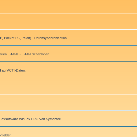
, Pocket PC, Psion) - Datensynchronisation
ien E-Mails - E-Mail Schablonen
f auf ACT!-Daten.
r Faxsoftware WinFax PRO von Symantec.
onfelder