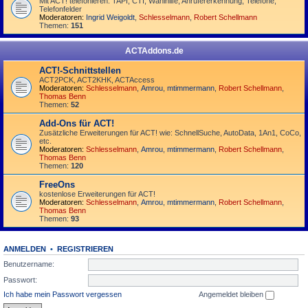
Mit ACT! telefonieren: TAPI, CTI, Wahlhilfe, Anrufererkennung, Telefone,
Telefonfelder
Moderatoren:
Ingrid Weigoldt
,
Schlesselmann
,
Robert Schellmann
Themen:
151
ACTAddons.de
ACT!-Schnittstellen
ACT2PCK, ACT2KHK, ACTAccess
Moderatoren:
Schlesselmann
,
Amrou
,
mtimmermann
,
Robert Schellmann
,
Thomas Benn
Themen:
52
Add-Ons für ACT!
Zusätzliche Erweiterungen für ACT! wie: SchnellSuche, AutoData, 1An1, CoCo,
etc.
Moderatoren:
Schlesselmann
,
Amrou
,
mtimmermann
,
Robert Schellmann
,
Thomas Benn
Themen:
120
FreeOns
kostenlose Erweiterungen für ACT!
Moderatoren:
Schlesselmann
,
Amrou
,
mtimmermann
,
Robert Schellmann
,
Thomas Benn
Themen:
93
ANMELDEN
•
REGISTRIEREN
Benutzername:
Passwort:
Ich habe mein Passwort vergessen
Angemeldet bleiben