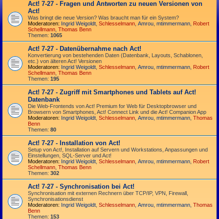
Act! 7-27 - Fragen und Antworten zu neuen Versionen von
Act!
Was bringt die neue Version? Was braucht man für ein System?
Moderatoren:
Ingrid Weigoldt
,
Schlesselmann
,
Amrou
,
mtimmermann
,
Robert
Schellmann
,
Thomas Benn
Themen:
1065
Act! 7-27 - Datenübernahme nach Act!
Konvertierung von bestehenden Daten (Datenbank, Layouts, Schablonen,
etc.) von älteren Act! Versionen
Moderatoren:
Ingrid Weigoldt
,
Schlesselmann
,
Amrou
,
mtimmermann
,
Robert
Schellmann
,
Thomas Benn
Themen:
195
Act! 7-27 - Zugriff mit Smart­phones und Tablets auf Act!
Datenbank
Die Web-Frontends von Act! Premium for Web für Desktop­browser und
Browsern von Smart­phones, Act! Connect Link und die Act! Companion App
Moderatoren:
Ingrid Weigoldt
,
Schlesselmann
,
Amrou
,
mtimmermann
,
Thomas
Benn
Themen:
80
Act! 7-27 - Installation von Act!
Setup von Act!, Installation auf Servern und Workstations, Anpassungen und
Einstellungen, SQL-Server und Act!
Moderatoren:
Ingrid Weigoldt
,
Schlesselmann
,
Amrou
,
mtimmermann
,
Robert
Schellmann
,
Thomas Benn
Themen:
302
Act! 7-27 - Synchronisation bei Act!
Synchro­nisation mit externen Rechnern über TCP/IP, VPN, Firewall,
Synchroni­sations­dienst
Moderatoren:
Ingrid Weigoldt
,
Schlesselmann
,
Amrou
,
mtimmermann
,
Thomas
Benn
Themen:
153