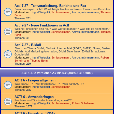
Act! 7-27 - Text­­ver­arbei­tung, Berichte und Fax
Zusammenspiel mit MS Word, Möglichkeiten zu Faxen, Einsatz von Berichten
Moderatoren:
Ingrid Weigoldt
,
Schlesselmann
,
Amrou
,
mtimmermann
,
Thomas
Benn
Themen:
281
Act! 7-27 - Neue Funktionen in Act!
Welche Funktionen sind neu? Was wurde geändert? Was gibt es nicht mehr?
Moderatoren:
Ingrid Weigoldt
,
Schlesselmann
,
Amrou
,
mtimmermann
,
Thomas
Benn
Themen:
48
Act! 7-27 - E-Mail
Alles zum Thema E-Mail, Outlook, Internet Mail (POP3, SMTP), Notes, Serien
E-Mails, Act! Marketing Automation, E-Mail Datenbank, E-Mail Schablonen,
Google-Mail
Moderatoren:
Ingrid Weigoldt
,
Schlesselmann
,
Amrou
,
mtimmermann
,
Robert
Schellmann
,
Thomas Benn
Themen:
229
ACT! - Die Versionen 2.x bis 6.x (auch ACT! 2000)
ACT! 6 - Fragen allgemein
Was ist ACT! ? - Wer braucht ACT! ? - Was kann ACT! ?
Moderatoren:
Ingrid Weigoldt
,
Schlesselmann
Themen:
355
ACT! 6 - Anwender­fragen
Probleme und Tips in der Anwendung von ACT!
Moderatoren:
Ingrid Weigoldt
,
Schlesselmann
,
Robert Schellmann
Themen:
1371
ACT! 6 - Einsatz auf PDAs