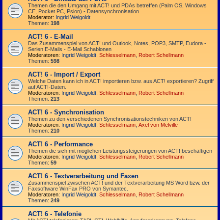
Themen die den Umgang mit ACT! und PDAs betreffen (Palm OS, Windows
CE, Pocket PC, Psion) - Datensynchronisation
Moderator:
Ingrid Weigoldt
Themen:
198
ACT! 6 - E-Mail
Das Zusammen­spiel von ACT! und Outlook, Notes, POP3, SMTP, Eudora -
Serien E-Mails - E-Mail Schablonen
Moderatoren:
Ingrid Weigoldt
,
Schlesselmann
,
Robert Schellmann
Themen:
598
ACT! 6 - Import / Export
Welche Daten kann ich in ACT! importieren bzw. aus ACT! exportieren? Zugriff
auf ACT!-Daten.
Moderatoren:
Ingrid Weigoldt
,
Schlesselmann
,
Robert Schellmann
Themen:
213
ACT! 6 - Synchro­nisation
Themen zu den verschiedenen Synchro­nisations­­techniken von ACT!
Moderatoren:
Ingrid Weigoldt
,
Schlesselmann
,
Axel von Melville
Themen:
210
ACT! 6 - Performance
Themen die sich mit möglichen Leistungssteigerungen von ACT! beschäftigen
Moderatoren:
Ingrid Weigoldt
,
Schlesselmann
,
Robert Schellmann
Themen:
59
ACT! 6 - Textverarbeitung und Faxen
Zusammenspiel zwischen ACT! und der Textverarbeitung MS Word bzw. der
Faxsoftware WinFax PRO von Symantec.
Moderatoren:
Ingrid Weigoldt
,
Schlesselmann
,
Robert Schellmann
Themen:
249
ACT! 6 - Telefonie