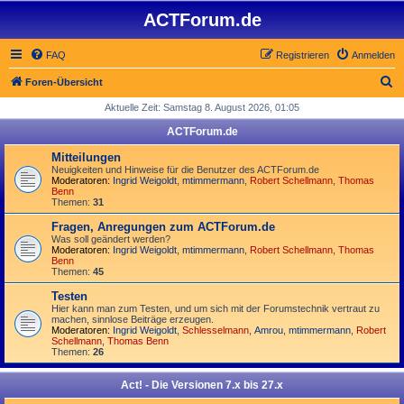
ACTForum.de
FAQ
Registrieren
Anmelden
S
Foren-Übersicht
u
Aktuelle Zeit: Samstag 8. August 2026, 01:05
c
ACTForum.de
h
Mitteilungen
e
Neuigkeiten und Hinweise für die Benutzer des ACTForum.de
Moderatoren:
Ingrid Weigoldt
,
mtimmermann
,
Robert Schellmann
,
Thomas
Benn
Themen:
31
Fragen, Anregungen zum ACTForum.de
Was soll geändert werden?
Moderatoren:
Ingrid Weigoldt
,
mtimmermann
,
Robert Schellmann
,
Thomas
Benn
Themen:
45
Testen
Hier kann man zum Testen, und um sich mit der Forumstechnik vertraut zu
machen, sinnlose Beiträge erzeugen.
Moderatoren:
Ingrid Weigoldt
,
Schlesselmann
,
Amrou
,
mtimmermann
,
Robert
Schellmann
,
Thomas Benn
Themen:
26
Act! - Die Versionen 7.x bis 27.x