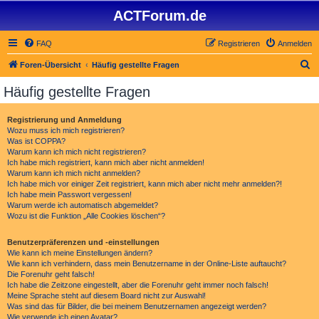
ACTForum.de
FAQ
Registrieren
Anmelden
S
Foren-Übersicht
Häufig gestellte Fragen
u
Häufig gestellte Fragen
c
h
Registrierung und Anmeldung
Wozu muss ich mich registrieren?
e
Was ist COPPA?
Warum kann ich mich nicht registrieren?
Ich habe mich registriert, kann mich aber nicht anmelden!
Warum kann ich mich nicht anmelden?
Ich habe mich vor einiger Zeit registriert, kann mich aber nicht mehr anmelden?!
Ich habe mein Passwort vergessen!
Warum werde ich automatisch abgemeldet?
Wozu ist die Funktion „Alle Cookies löschen“?
Benutzerpräferenzen und -einstellungen
Wie kann ich meine Einstellungen ändern?
Wie kann ich verhindern, dass mein Benutzername in der Online-Liste auftaucht?
Die Forenuhr geht falsch!
Ich habe die Zeitzone eingestellt, aber die Forenuhr geht immer noch falsch!
Meine Sprache steht auf diesem Board nicht zur Auswahl!
Was sind das für Bilder, die bei meinem Benutzernamen angezeigt werden?
Wie verwende ich einen Avatar?