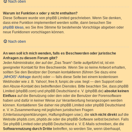
Nach oben
Warum ist Funktion x oder y nicht enthalten?
Diese Software wurde von phpBB Limited geschrieben. Wenn Sie denken,
dass eine Funktion implementiert werden sollte, dann besuchen Sie
phpBB Ideas
, wo Sie Ihre Stimme für bestehende Vorschläge abgeben oder
neue Funktionen vorschlagen können.
Nach oben
An wen soll ich mich wenden, falls es Beschwerden oder juristische
Anfragen zu diesem Forum gibt?
Jeder Administrator, der auf der „Das Team“-Seite aufgeführt ist, ist ein
geeigneter Kontakt für Ihre Beschwerde. Wenn Sie so keine Antwort erhalten,
sollten Sie den Besitzer der Domain kontaktieren (führen Sie dazu eine
„WHOIS“-Abfrage
durch) oder — falls diese Seite bei einem kostenlosen
Webhoster wie z. B. Yahoo!, free.fr, funpic.de usw. liegt — den Support oder
den Abuse-Kontakt des betreffenden Dienstes. Bitte beachten Sie, dass phpBB
Limited (phpBB.com) und phpBB Deutschland e. V. (phpBB.de)
absolut keinen
Einfluss
auf die Benutzung oder den oder die Benutzer der Forensoftware
haben und dafür in keiner Weise zur Verantwortung herangezogen werden
können. Kontaktieren Sie daher nie phpBB Limited oder phpBB Deutschland
e. V. in Zusammenhang mit jeglichen juristischen Fragen
(Unterlassungserklärungen, Haftungsfragen usw.), die
sich nicht direkt
auf die
Website phpbb.com, phpbb.de oder die phpBB-Software selbst beziehen. Falls
Sie phpBB Limited oder phpBB Deutschland e. V. E-Mails schreiben, die die
Softwarenutzung durch Dritte
betreffen, so werden Sie, wenn überhaupt,