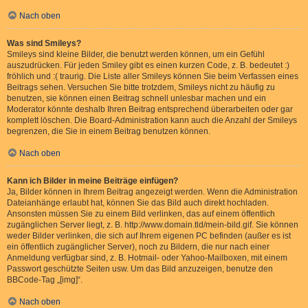
Nach oben
Was sind Smileys?
Smileys sind kleine Bilder, die benutzt werden können, um ein Gefühl
auszudrücken. Für jeden Smiley gibt es einen kurzen Code, z. B. bedeutet :)
fröhlich und :( traurig. Die Liste aller Smileys können Sie beim Verfassen eines
Beitrags sehen. Versuchen Sie bitte trotzdem, Smileys nicht zu häufig zu
benutzen, sie können einen Beitrag schnell unlesbar machen und ein
Moderator könnte deshalb Ihren Beitrag entsprechend überarbeiten oder gar
komplett löschen. Die Board-Administration kann auch die Anzahl der Smileys
begrenzen, die Sie in einem Beitrag benutzen können.
Nach oben
Kann ich Bilder in meine Beiträge einfügen?
Ja, Bilder können in Ihrem Beitrag angezeigt werden. Wenn die Administration
Dateianhänge erlaubt hat, können Sie das Bild auch direkt hochladen.
Ansonsten müssen Sie zu einem Bild verlinken, das auf einem öffentlich
zugänglichen Server liegt, z. B. http://www.domain.tld/mein-bild.gif. Sie können
weder Bilder verlinken, die sich auf Ihrem eigenen PC befinden (außer es ist
ein öffentlich zugänglicher Server), noch zu Bildern, die nur nach einer
Anmeldung verfügbar sind, z. B. Hotmail- oder Yahoo-Mailboxen, mit einem
Passwort geschützte Seiten usw. Um das Bild anzuzeigen, benutze den
BBCode-Tag „[img]“.
Nach oben