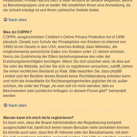
Avatarbilder, Private Nachrichten, E-Mail-Versand an andere Mitglieder, Beitritt
zu Benutzergruppen und so weiter. Wir empfehlen Ihnen eine Anmeldung, da
sie schnell erledigt ist und Ihnen zahlreiche Vorteile bietet.
Nach oben
Was ist COPPA?
COPPA, ausgeschrieben Children’s Online Privacy Protection Act of 1998
(deutsch: Gesetz zum Schutz der Privatsphäre von Kindern im Internet von
1998) ist ein Gesetz in den USA, welches festlegt, dass Websites, die
möglicherweise persönliche Daten von Kindern unter 13 Jahren erheben,
hierzu die Zustimmung der Eltern beziehungsweise des oder der
Erziehungsberechtigten benötigen. Wenn Sie sich unsicher sind, ob dies auf
Sie oder die Website, auf der Sie sich zu registrieren versuchen, zutrifft, ziehen
Sie einen rechtlichen Beistand zu Rate. Bitte beachten Sie, dass phpBB
Limited und der Besitzer dieses Boards keine Rechtsberatung anbieten kann
und nicht die Anlaufstelle für Rechtsangelegenheiten jeglicher Art ist; außer
solchen, die unter der Frage „An wen soll ich mich wenden, falls es
Beschwerden oder juristische Anfragen zu diesem Forum gibt?“ behandelt
werden.
Nach oben
Warum kann ich mich nicht registrieren?
Es kann sein, dass die Board-Administration die Registrierung komplett
ausgeschaltet hat, damit sich keine neuen Benutzer mehr anmelden können.
Es könnte auch sein, dass Ihre IP-Adresse oder der Benutzername, mit dem